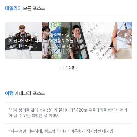
데일리
의 모든 포스트
요즘 40대는 이렇
음주운전 막고, 화
13월의 월급이 '세
“매년 받
게 산다? MZ보다
재 현장 뛰어들
금 폭탄' 안 되려
진, 혹시
트렌디한 ‘영포티’
고..실제로 사람
면? '연말정산' 핵
있는 건
분석
구한 연예인 10
심 꿀팁 A to Z
요?” 10
이전
다음
여행
카테고리 포스트
"섬이 붕어를 닮아 붕어섬이라 불립니다" 420m 흔들다리를 반드시 건너
야 갈 수 있는 특별한 섬 여행지
“지구 정말 너무하네, 정도껏 해야지” 여름휴가 직사광선 대처법