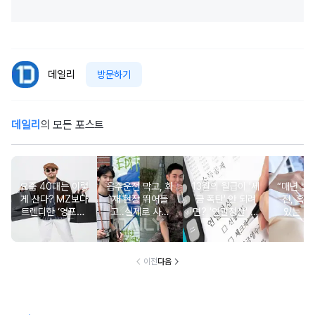
데일리
방문하기
데일리
의 모든 포스트
요즘 40대는 이렇
음주운전 막고, 화
13월의 월급이 '세
“매년 받
게 산다? MZ보다
재 현장 뛰어들
금 폭탄' 안 되려
진, 혹시
트렌디한 ‘영포티’
고..실제로 사람
면? '연말정산' 핵
있는 건
분석
구한 연예인 10
심 꿀팁 A to Z
요?” 10
이전
다음