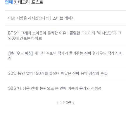
연예
카테고리 포스트
어떤 사랑을 하시겠습니까 | 스티브 레이시
BTS의 그래미 보이콧이 통쾌한 이유 | 졸렬한 그래미의 "아시안팝"과 그
와중에 간보는 하이브
[헐리우드 피칭] 케데헌 김보연 작가가 들려주는 진짜 헐리우드 작가의 피
칭
30일 동안 앨범 150개를 들으며 깨달은 진짜 음악 감상의 본질
SBS '내 남은 연애' 논란으로 본 연애 예능의 윤리와 진정성
이전
다음