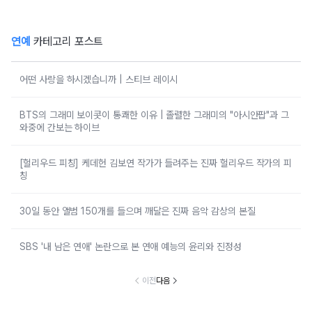
연예
카테고리 포스트
어떤 사랑을 하시겠습니까 | 스티브 레이시
BTS의 그래미 보이콧이 통쾌한 이유 | 졸렬한 그래미의 "아시안팝"과 그
와중에 간보는 하이브
[헐리우드 피칭] 케데헌 김보연 작가가 들려주는 진짜 헐리우드 작가의 피
칭
30일 동안 앨범 150개를 들으며 깨달은 진짜 음악 감상의 본질
SBS '내 남은 연애' 논란으로 본 연애 예능의 윤리와 진정성
이전
다음