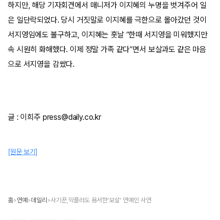
하지만, 해당 기자회견에서 매니저가 이지혜의 누명을 벗겨주어 일
은 일단락되었다. 당시 거짓말로 이지혜를 극한으로 몰아갔던 것이
서지영임에도 불구하고, 이지혜는 훗날 “한때 서지영을 미워했지만
속 시원히 화해했다. 이제 정말 가족 같다”면서 보살과도 같은 마음
으로 서지영을 감쌌다.
글 : 이희주 press@daily.co.kr
[원문 보기]
홈
연예
데일리
사기꾼,악플러도 용서한'보살' 연예인 사연
>
>
>