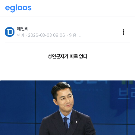
사기꾼,악플러도 용서한'보살' 연예인 사연
데일리
연예
2026-03-03 09:06
읽음
...
성인군자가 따로 없다