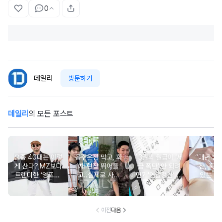
0
데일리
방문하기
데일리
의 모든 포스트
요즘 40대는 이렇
음주운전 막고, 화
13월의 월급이 '세
“매년 받
게 산다? MZ보다
재 현장 뛰어들
금 폭탄' 안 되려
진, 혹시
트렌디한 ‘영포티’
고..실제로 사람
면? '연말정산' 핵
있는 건
분석
구한 연예인 10
심 꿀팁 A to Z
요?” 10
이전
다음