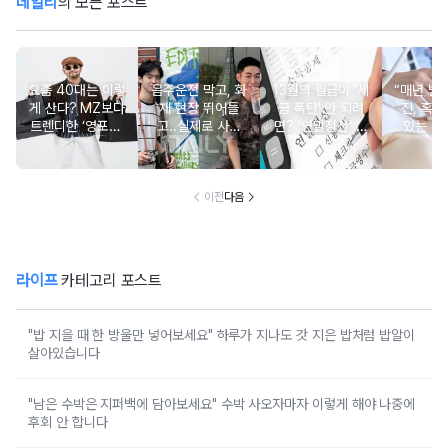
데일리
의 모든 포스트
요즘 40대는 이렇
음주운전 막고, 화
13월의 월급이 '세
“매년 받
게 산다? MZ보다
재 현장 뛰어들
금 폭탄' 안 되려
진, 혹시
트렌디한 ‘영포티’
고..실제로 사람
면? '연말정산' 핵
있는 건
분석
구한 연예인 10
심 꿀팁 A to Z
요?” 10
이전
다음
라이프
카테고리 포스트
"밥 지을 때 한 방울만 넣어보세요" 하루가 지나도 갓 지은 밥처럼 밥알이
살아있습니다
"남은 수박은 지퍼백에 담아보세요" 수박 사오자마자 이렇게 해야 나중에
후회 안 합니다