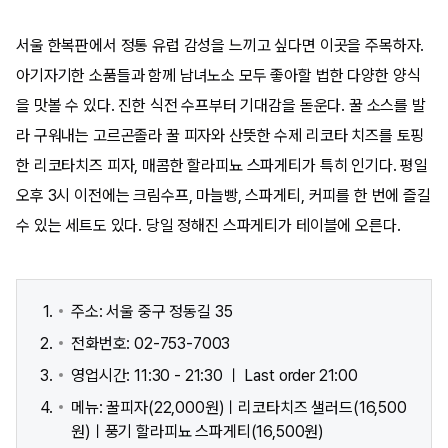
서울 한복판에서 정통 유럽 감성을 느끼고 싶다면 이곳을 주목하자.
아기자기한 소품들과 함께 남녀노소 모두 좋아할 법한 다양한 양식
을 맛볼 수 있다. 진한 식전 수프부터 기대감을 돋운다. 꿀 소스를 발
라 구워내는 고르곤졸라 꿀 피자와 산뜻한 수제 리코타 치즈를 토핑
한 리코타치즈 피자, 매콤한 할라피뇨 스파게티가 특히 인기다. 평일
오후 3시 이전에는 크림수프, 마늘빵, 스파게티, 커피를 한 번에 즐길
수 있는 세트도 있다. 당일 정해진 스파게티가 테이블에 오른다.
주소: 서울 중구 정동길 35
전화번호: 02-753-7003
영업시간: 11:30 - 21:30 ㅣ Last order 21:00
메뉴: 꿀피자(22,000원)ㅣ리코타치즈 샐러드(16,500
원)ㅣ풍기 할라피뇨 스파게티(16,500원)