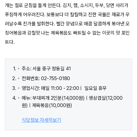
개는 절로 군침을 돌게 만든다. 김치, 햄, 소시지, 두부, 당면 사리가
푸짐하게 어우러진다. 보통보다 더 칼칼하고 진한 국물은 재료가 우
러날수록 진가를 발휘한다. 빨간 양념으로 매콤 달콤하게 볶아낸 오
징어볶음과 감칠맛 나는 제육볶음도 빠트릴 수 없는 이곳의 맛 포인
트다.
주소: 서울 중구 정동길 41
전화번호: 02-755-0180
영업시간: 매일 11:00 - 22:00ㅣ 일요일 휴무
메뉴: 부대찌개 2인분(14,000원)ㅣ생삼겹살(12,000
원)ㅣ제육볶음(10,000원)
식당정보 자세히보기