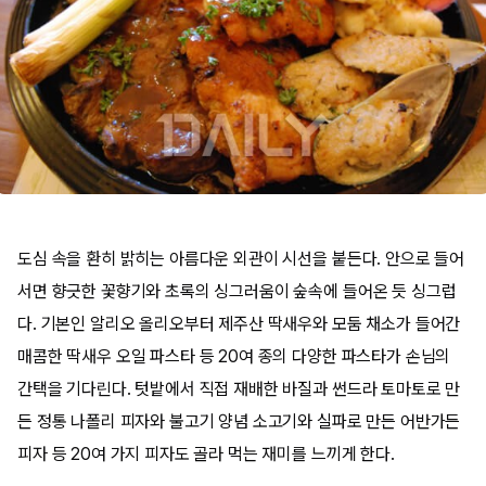
도심 속을 환히 밝히는 아름다운 외관이 시선을 붙든다. 안으로 들어
서면 향긋한 꽃향기와 초록의 싱그러움이 숲속에 들어온 듯 싱그럽
다. 기본인 알리오 올리오부터 제주산 딱새우와 모둠 채소가 들어간
매콤한 딱새우 오일 파스타 등 20여 종의 다양한 파스타가 손님의
간택을 기다린다. 텃밭에서 직접 재배한 바질과 썬드라 토마토로 만
든 정통 나폴리 피자와 불고기 양념 소고기와 실파로 만든 어반가든
피자 등 20여 가지 피자도 골라 먹는 재미를 느끼게 한다.