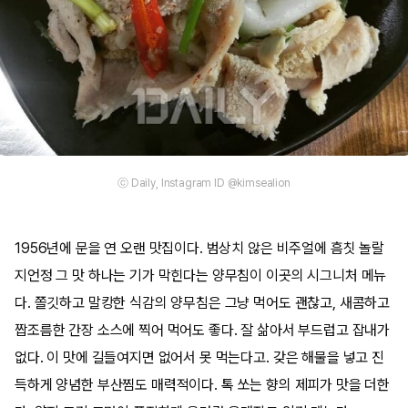
ⓒ Daily, Instagram ID @kimsealion
1956년에 문을 연 오랜 맛집이다. 범상치 않은 비주얼에 흠칫 놀랄
지언정 그 맛 하나는 기가 막힌다는 양무침이 이곳의 시그니처 메뉴
다. 쫄깃하고 말캉한 식감의 양무침은 그냥 먹어도 괜찮고, 새콤하고
짭조름한 간장 소스에 찍어 먹어도 좋다. 잘 삶아서 부드럽고 잡내가
없다. 이 맛에 길들여지면 없어서 못 먹는다고. 갖은 해물을 넣고 진
득하게 양념한 부산찜도 매력적이다. 톡 쏘는 향의 제피가 맛을 더한