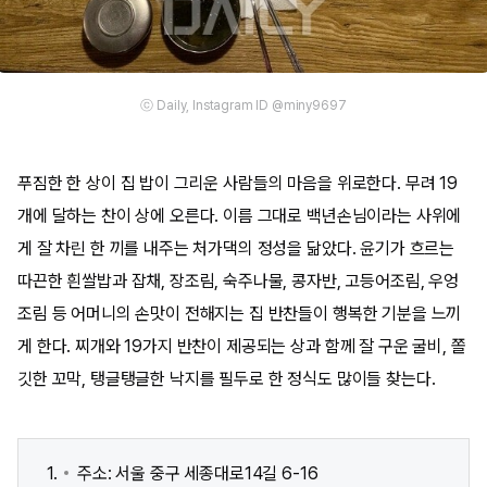
ⓒ Daily, Instagram ID @miny9697
푸짐한 한 상이 집 밥이 그리운 사람들의 마음을 위로한다. 무려 19
개에 달하는 찬이 상에 오른다. 이름 그대로 백년손님이라는 사위에
게 잘 차린 한 끼를 내주는 처가댁의 정성을 닮았다. 윤기가 흐르는
따끈한 흰쌀밥과 잡채, 장조림, 숙주나물, 콩자반, 고등어조림, 우엉
조림 등 어머니의 손맛이 전해지는 집 반찬들이 행복한 기분을 느끼
게 한다. 찌개와 19가지 반찬이 제공되는 상과 함께 잘 구운 굴비, 쫄
깃한 꼬막, 탱글탱글한 낙지를 필두로 한 정식도 많이들 찾는다.
주소: 서울 중구 세종대로14길 6-16