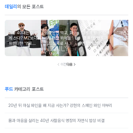
데일리
의 모든 포스트
요즘 40대는 이렇
음주운전 막고, 화
13월의 월급이 '세
“매년 받
게 산다? MZ보다
재 현장 뛰어들
금 폭탄' 안 되려
진, 혹시
트렌디한 ‘영포티’
고..실제로 사람
면? '연말정산' 핵
있는 건
분석
구한 연예인 10
심 꿀팁 A to Z
요?” 10
이전
다음
푸드
카테고리 포스트
20년 뒤 마실 와인을 왜 지금 사는가? 강헌의 스페인 와인 야부리
몸과 마음을 살리는 40년 사찰음식 명장의 자연식 밥상 비결