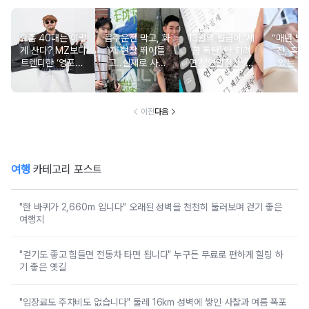
요즘 40대는 이렇
음주운전 막고, 화
13월의 월급이 '세
“매년 받
게 산다? MZ보다
재 현장 뛰어들
금 폭탄' 안 되려
진, 혹시
트렌디한 ‘영포티’
고..실제로 사람
면? '연말정산' 핵
있는 건
분석
구한 연예인 10
심 꿀팁 A to Z
요?” 10
이전
다음
여행
카테고리 포스트
"한 바퀴가 2,660m 입니다" 오래된 성벽을 천천히 둘러보며 걷기 좋은
여행지
"걷기도 좋고 힘들면 전동차 타면 됩니다" 누구든 무료로 편하게 힐링 하
기 좋은 옛길
"입장료도 주차비도 없습니다" 둘레 16km 성벽에 쌓인 사찰과 여름 폭포