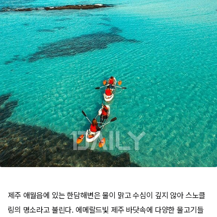
제주 애월읍에 있는 한담해변은 물이 맑고 수심이 깊지 않아 스노클
링의 명소라고 불린다. 에메랄드빛 제주 바닷속에 다양한 물고기들