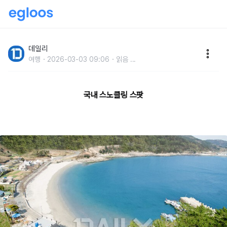
해외 갈 필요 없다! 아름다운 바닷속 즐기는 국내 스노클
링 명소
데일리
여행
2026-03-03 09:06
읽음
...
국내 스노클링 스팟