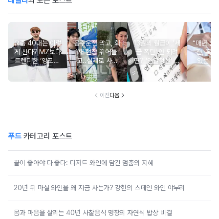
데일리
의 모든 포스트
요즘 40대는 이렇
음주운전 막고, 화
13월의 월급이 '세
“매년 받
게 산다? MZ보다
재 현장 뛰어들
금 폭탄' 안 되려
진, 혹시
트렌디한 ‘영포티’
고..실제로 사람
면? '연말정산' 핵
있는 건
분석
구한 연예인 10
심 꿀팁 A to Z
요?” 10
이전
다음
푸드
카테고리 포스트
끝이 좋아야 다 좋다: 디저트 와인에 담긴 멈춤의 지혜
20년 뒤 마실 와인을 왜 지금 사는가? 강헌의 스페인 와인 야부리
몸과 마음을 살리는 40년 사찰음식 명장의 자연식 밥상 비결