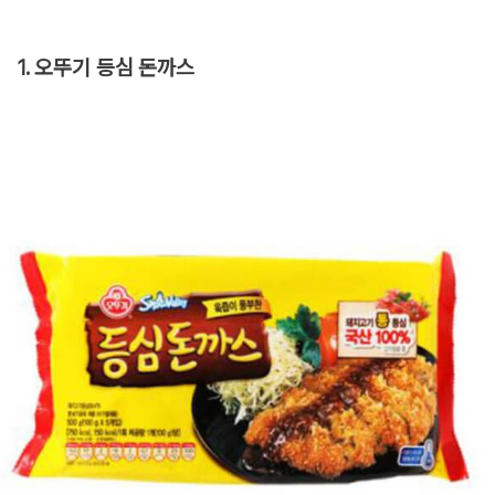
1. 오뚜기 등심 돈까스