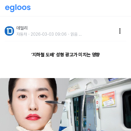
외모지상주의 부추기는 무분별한 '성형외과' 광고, 왜 규
제하지 않나?
데일리
자동차
2026-03-03 09:06
읽음
...
‘지하철 도배’ 성형 광고가 미치는 영향