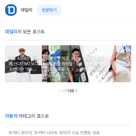
데일리
방문하기
데일리
의 모든 포스트
요즘 40대는 이렇
음주운전 막고, 화
13월의 월급이 '세
“매년 받
게 산다? MZ보다
재 현장 뛰어들
금 폭탄' 안 되려
진, 혹시
트렌디한 ‘영포티’
고..실제로 사람
면? '연말정산' 핵
있는 건
분석
구한 연예인 10
심 꿀팁 A to Z
요?” 10
이전
다음
자동차
카테고리 포스트
두카티 코리아, '두카티 나이트 라이더' 시승 이벤트 성료