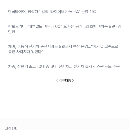
한국타이어, 망상해수욕장 ‘타이어보이·튜브숍’ 운영 성료
람보르기니, ‘레부엘토 미우라 60° 오마주’ 공개...최초에 바치는 99대의
헌정
채비, 이동식 전기차 충전서비스 9월까지 연장 운영…“휴가철 고속도로
충전 사각지대 없앤다”
차즘, 상반기 출고 10대 중 6대 ‘전기차’… 전기차 늘자 리스·렌트도 주목
이전
다음
고객센터