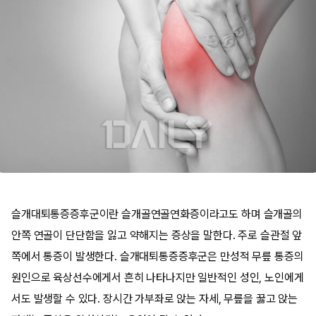
슬개대퇴통증증후군이란 슬개골연골연화증이라고도 하며 슬개골의
안쪽 연골이 단단함을 잃고 약해지는 증상을 말한다. 주로 슬관절 앞
쪽에서 통증이 발생한다. 슬개대퇴통증증후군은 만성적 무릎 통증의
원인으로 육상선수에게서 흔히 나타나지만 일반적인 성인, 노인에게
서도 발생할 수 있다. 장시간 가부좌로 앉는 자세, 무릎을 꿇고 앉는