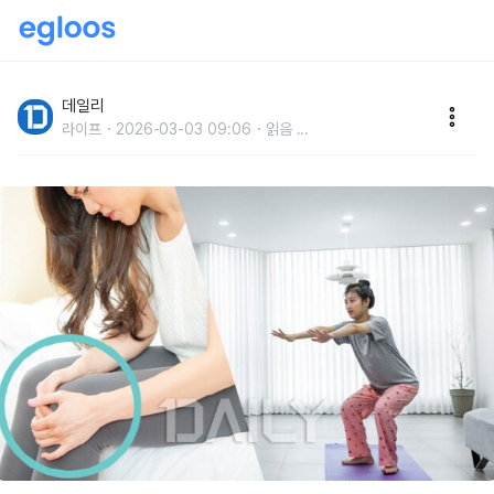
찌릿찌릿한 무릎 통증, '스쿼트' 잘못하면 나타난다?
데일리
라이프
2026-03-03 09:06
읽음
...