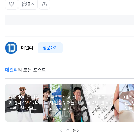
0
데일리
방문하기
데일리
의 모든 포스트
요즘 40대는 이렇
음주운전 막고, 화
13월의 월급이 '세
“매년 받
게 산다? MZ보다
재 현장 뛰어들
금 폭탄' 안 되려
진, 혹시
트렌디한 ‘영포티’
고..실제로 사람
면? '연말정산' 핵
있는 건
분석
구한 연예인 10
심 꿀팁 A to Z
요?” 10
이전
다음