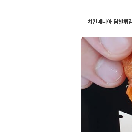
치킨매니아 닭발튀