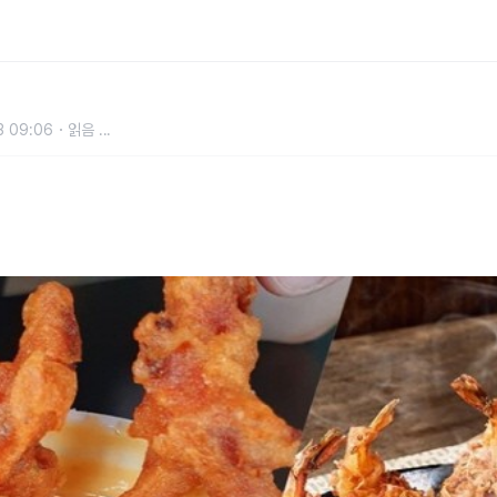
브 메뉴
3 09:06
읽음
...