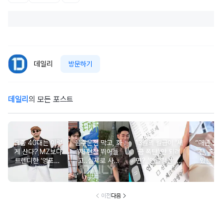
데일리
방문하기
데일리
의 모든 포스트
요즘 40대는 이렇
음주운전 막고, 화
13월의 월급이 '세
“매년 받
게 산다? MZ보다
재 현장 뛰어들
금 폭탄' 안 되려
진, 혹시
트렌디한 ‘영포티’
고..실제로 사람
면? '연말정산' 핵
있는 건
분석
구한 연예인 10
심 꿀팁 A to Z
요?” 10
이전
다음