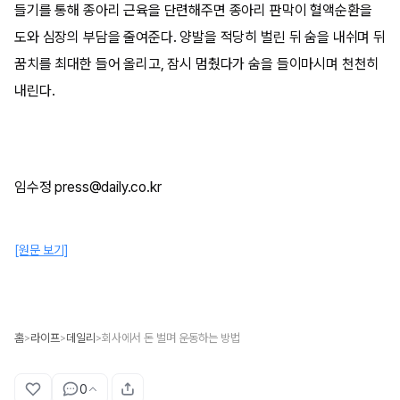
들기를 통해 종아리 근육을 단련해주면 종아리 판막이 혈액순환을
도와 심장의 부담을 줄여준다. 양발을 적당히 벌린 뒤 숨을 내쉬며 뒤
꿈치를 최대한 들어 올리고, 잠시 멈췄다가 숨을 들이마시며 천천히
내린다.
임수정 press@daily.co.kr
[원문 보기]
홈
라이프
데일리
회사에서 돈 벌며 운동하는 방법
>
>
>
0