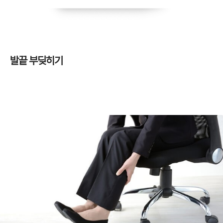
발끝 부딪히기