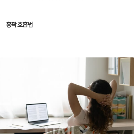
흉곽 호흡법