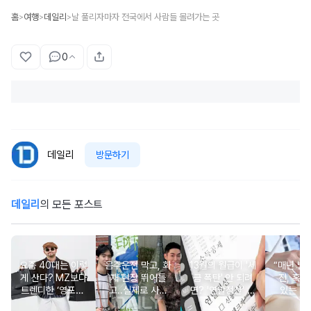
홈
여행
데일리
날 풀리자마자 전국에서 사람들 몰려가는 곳
>
>
>
0
데일리
방문하기
데일리
의 모든 포스트
요즘 40대는 이렇
음주운전 막고, 화
13월의 월급이 '세
“매년 받
게 산다? MZ보다
재 현장 뛰어들
금 폭탄' 안 되려
진, 혹시
트렌디한 ‘영포티’
고..실제로 사람
면? '연말정산' 핵
있는 건
분석
구한 연예인 10
심 꿀팁 A to Z
요?” 10