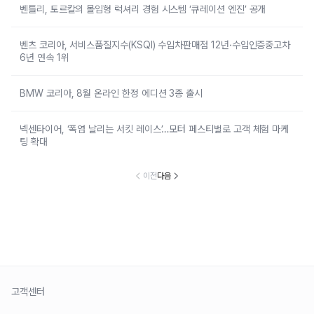
벤틀리, 토르칼의 몰입형 럭셔리 경험 시스템 ‘큐레이션 엔진’ 공개
벤츠 코리아, 서비스품질지수(KSQI) 수입차판매점 12년·수입인증중고차
6년 연속 1위
BMW 코리아, 8월 온라인 한정 에디션 3종 출시
넥센타이어, ‘폭염 날리는 서킷 레이스’…모터 페스티벌로 고객 체험 마케
팅 확대
이전
다음
고객센터