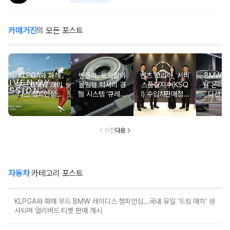
카매거진
의 모든 포스트
KLPGA와 화해
벤틀리, 토르칼의
벤츠 코리아, 서비
BMW 코
무드 BMW 레이
몰입형 럭셔리 경
스품질지수(KSQ
월 온라인
디스 챔피언십…
험 시스템 ‘큐레이
I) 수입차판매점 1
디션 3
국내 유일 ‘드림
션 엔진’ 공개
2년·수입인증중고
매치’ 성사되며 얼
차 6년 연속 1위
리버드 티켓 판매
개시
이전
다음
자동차
카테고리 포스트
KLPGA와 화해 무드 BMW 레이디스 챔피언십…국내 유일 ‘드림 매치’ 성
사되며 얼리버드 티켓 판매 개시