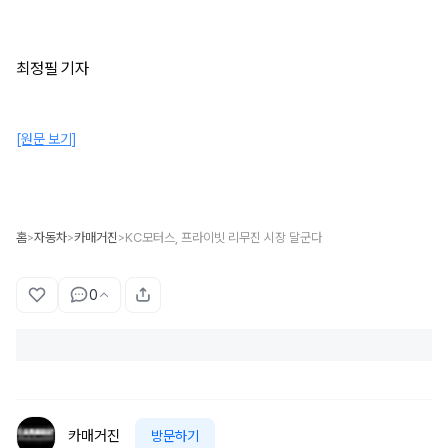
최정필 기자
[원문 보기]
홈
자동차
카매거진
KC모터스, 프라이빗 리무진 시장 달군다
>
>
>
0
카매거진
방문하기