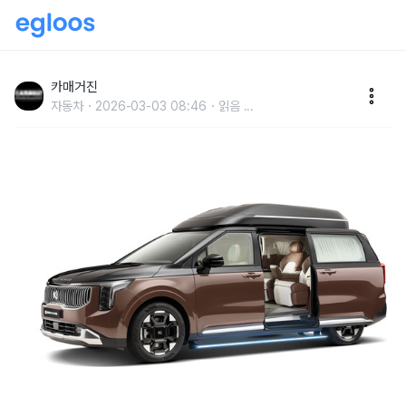
KC모터스, 프라이빗 리무진 시장 달군다
카매거진
자동차
2026-03-03 08:46
읽음
...