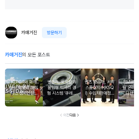
카매거진
방문하기
카매거진
의 모든 포스트
KLPGA와 화해
벤틀리, 토르칼의
벤츠 코리아, 서비
BMW 코
무드 BMW 레이
몰입형 럭셔리 경
스품질지수(KSQ
월 온라인
디스 챔피언십…
험 시스템 ‘큐레이
I) 수입차판매점 1
디션 3
국내 유일 ‘드림
션 엔진’ 공개
2년·수입인증중고
매치’ 성사되며 얼
차 6년 연속 1위
리버드 티켓 판매
개시
이전
다음