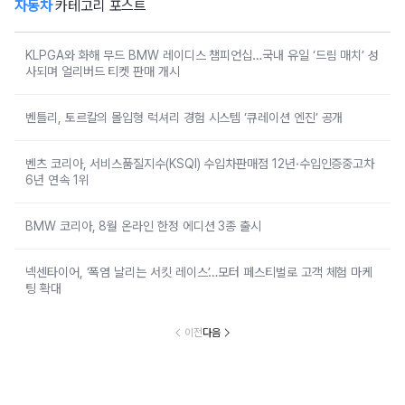
자동차
카테고리 포스트
KLPGA와 화해 무드 BMW 레이디스 챔피언십…국내 유일 ‘드림 매치’ 성
사되며 얼리버드 티켓 판매 개시
벤틀리, 토르칼의 몰입형 럭셔리 경험 시스템 ‘큐레이션 엔진’ 공개
벤츠 코리아, 서비스품질지수(KSQI) 수입차판매점 12년·수입인증중고차
6년 연속 1위
BMW 코리아, 8월 온라인 한정 에디션 3종 출시
넥센타이어, ‘폭염 날리는 서킷 레이스’…모터 페스티벌로 고객 체험 마케
팅 확대
이전
다음