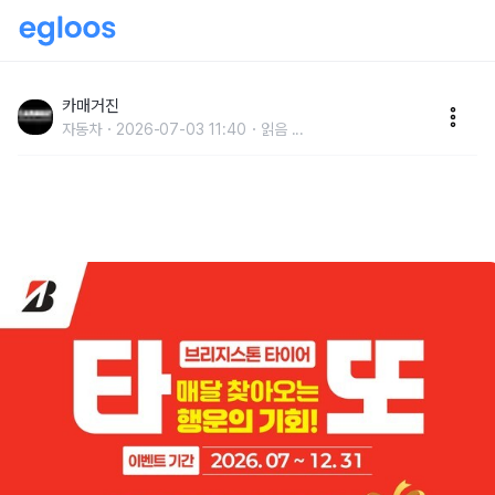
브리지스톤, 7월부터 구매 고객 대상 매월 타이어 증정
‘타또 프로모션’ 실시
카매거진
자동차
2026-07-03 11:40
읽음
...