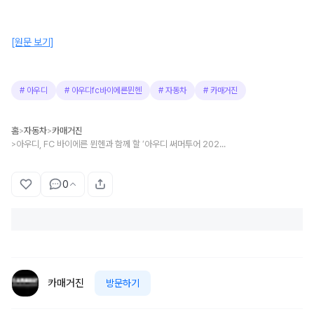
[원문 보기]
#
아우디
#
아우디fc바이에른뮌헨
#
자동차
#
카매거진
홈
자동차
카매거진
>
>
아우디, FC 바이에른 뮌헨과 함께 할 ‘아우디 써머투어 2026 플레이어 에스코트’ 모집
>
0
카매거진
방문하기