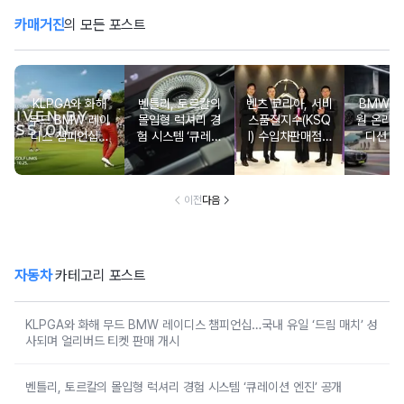
카매거진
의 모든 포스트
KLPGA와 화해
벤틀리, 토르칼의
벤츠 코리아, 서비
BMW 코
무드 BMW 레이
몰입형 럭셔리 경
스품질지수(KSQ
월 온라인
디스 챔피언십…
험 시스템 ‘큐레이
I) 수입차판매점 1
디션 3
국내 유일 ‘드림
션 엔진’ 공개
2년·수입인증중고
매치’ 성사되며 얼
차 6년 연속 1위
리버드 티켓 판매
개시
이전
다음
자동차
카테고리 포스트
KLPGA와 화해 무드 BMW 레이디스 챔피언십…국내 유일 ‘드림 매치’ 성
사되며 얼리버드 티켓 판매 개시
벤틀리, 토르칼의 몰입형 럭셔리 경험 시스템 ‘큐레이션 엔진’ 공개