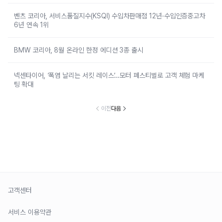
벤츠 코리아, 서비스품질지수(KSQI) 수입차판매점 12년·수입인증중고차
6년 연속 1위
BMW 코리아, 8월 온라인 한정 에디션 3종 출시
넥센타이어, ‘폭염 날리는 서킷 레이스’…모터 페스티벌로 고객 체험 마케
팅 확대
이전
다음
고객센터
서비스 이용약관