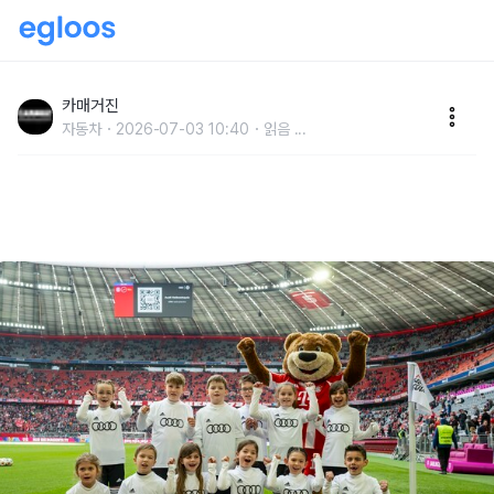
아우디, FC 바이에른 뮌헨과 함께 할 ‘아우디 써머투어
2026 플레이어 에스코트’ 모집
카매거진
자동차
2026-07-03 10:40
읽음
...