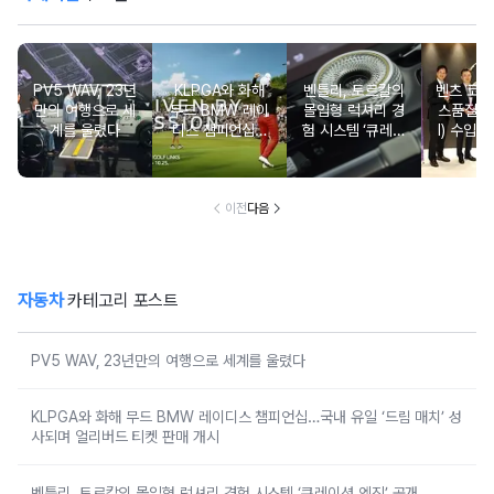
PV5 WAV, 23년
KLPGA와 화해
벤틀리, 토르칼의
벤츠 코리
만의 여행으로 세
무드 BMW 레이
몰입형 럭셔리 경
스품질지
계를 울렸다
디스 챔피언십…
험 시스템 ‘큐레이
I) 수입차
국내 유일 ‘드림
션 엔진’ 공개
2년·수
매치’ 성사되며 얼
차 6년 
리버드 티켓 판매
개시
이전
다음
자동차
카테고리 포스트
PV5 WAV, 23년만의 여행으로 세계를 울렸다
KLPGA와 화해 무드 BMW 레이디스 챔피언십…국내 유일 ‘드림 매치’ 성
사되며 얼리버드 티켓 판매 개시
벤틀리, 토르칼의 몰입형 럭셔리 경험 시스템 ‘큐레이션 엔진’ 공개