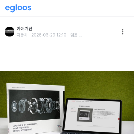
현대모비스 3년간 협력사 구매대금 157조 …공급망 상
생·ESG 경영 강화
카매거진
자동차
2026-06-29 12:10
읽음
...