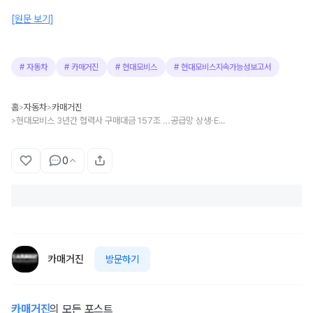
[원문 보기]
#
자동차
#
카매거진
#
현대모비스
#
현대모비스지속가능성보고서
홈
자동차
카매거진
>
>
현대모비스 3년간 협력사 구매대금 157조 …공급망 상생·ESG 경영 강화
>
0
카매거진
방문하기
카매거진
의 모든 포스트