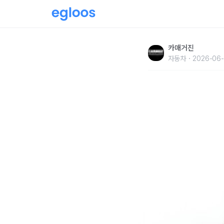
현대차-GS25, ‘현차는 빵빵’ 아이스크림 출시
카매거진
자동차
2026-06-