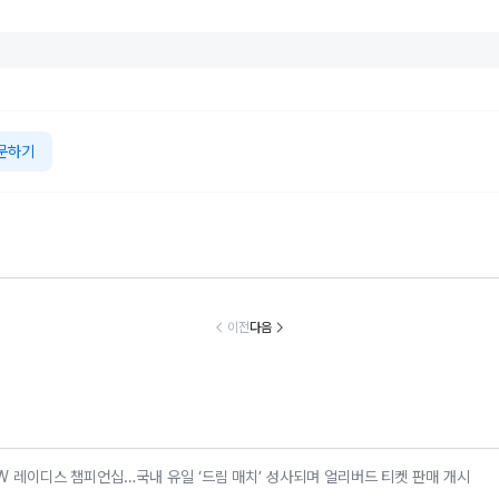
문하기
틀리, 토르칼의
벤츠 코리아, 서비
BMW 코리아, 8
넥센타이어, ‘
입형 럭셔리 경
스품질지수(KSQ
월 온라인 한정 에
날리는 서킷 
 시스템 ‘큐레이
I) 수입차판매점 1
디션 3종 출시
스’…모터 페스
이전
다음
션 엔진’ 공개
2년·수입인증중고
벌로 고객 체험
차 6년 연속 1위
케팅 확대
MW 레이디스 챔피언십…국내 유일 ‘드림 매치’ 성사되며 얼리버드 티켓 판매 개시