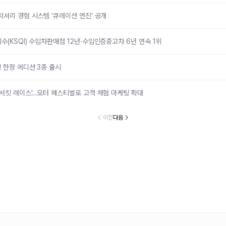
럭셔리 경험 시스템 ‘큐레이션 엔진’ 공개
수(KSQI) 수입차판매점 12년·수입인증중고차 6년 연속 1위
 한정 에디션 3종 출시
 서킷 레이스’…모터 페스티벌로 고객 체험 마케팅 확대
이전
다음