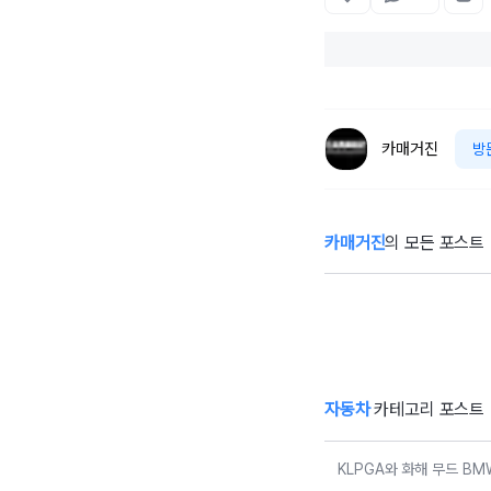
카매거진
방
카매거진
의 모든 포스트
KLPGA와 화해
벤
무드 BMW 레이
몰
디스 챔피언십…
험
국내 유일 ‘드림
매치’ 성사되며 얼
리버드 티켓 판매
개시
자동차
카테고리 포스트
KLPGA와 화해 무드 B