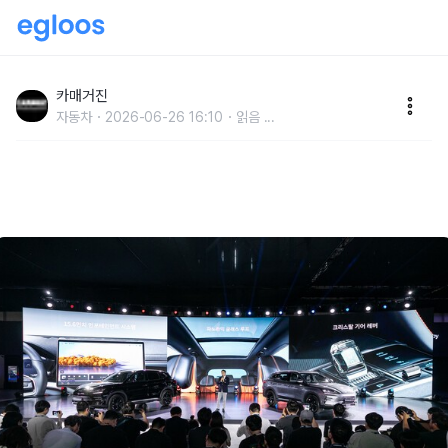
[부산모빌리티쇼] BYD, DM-i 플러그인 하이브리드 전
략 가동
카매거진
자동차
2026-06-26 16:10
읽음
...