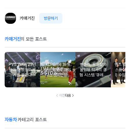
카매거진
방문하기
카매거진
의 모든 포스트
PV5 WAV, 23년
KLPGA와 화해
벤틀리, 토르칼의
벤츠 코리
만의 여행으로 세
무드 BMW 레이
몰입형 럭셔리 경
스품질지
계를 울렸다
디스 챔피언십…
험 시스템 ‘큐레이
I) 수입차
국내 유일 ‘드림
션 엔진’ 공개
2년·수
매치’ 성사되며 얼
차 6년 
리버드 티켓 판매
개시
이전
다음
자동차
카테고리 포스트