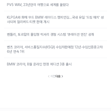
PV5 WAV, 23년만의 여행으로 세계를 울렸다
KLPGA와 화해 무드 BMW 레이디스 챔피언십…국내 유일 ‘드림 매치’ 성
사되며 얼리버드 티켓 판매 개시
벤틀리, 토르칼의 몰입형 럭셔리 경험 시스템 ‘큐레이션 엔진’ 공개
벤츠 코리아, 서비스품질지수(KSQI) 수입차판매점 12년·수입인증중고차
6년 연속 1위
BMW 코리아, 8월 온라인 한정 에디션 3종 출시
이전
다음