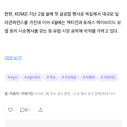
한편, KGM은 지난 2월 올해 첫 글로벌 행사로 독일에서 대규모 딜
러콘퍼런스를 가진데 이어 4월에는 액티언과 토레스 하이브리드 모
델 등의 시승행사를 갖는 등 유럽 시장 공략에 박차를 가하고 있다.
[원문 보기]
#
kgm
#
kgm무쏘
#
무쏘
#
무쏘독일
#
자동차
#
카매거진
홈
자동차
카매거진
KGM, 獨 무쏘 공식 론칭…시승 행사 갖고 판매 확대 나서
>
>
>
0