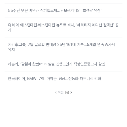
55주년 맞은 미우라 슈퍼벨로체...람보르기니의 ‘초경량 유산’
Q 바이 애스턴마틴·애스턴마틴 뉴포트 비치, ‘헤리티지 에디션 컬렉션’ 공
개
지리車그룹, 7월 글로벌 판매량 25만 161대 기록…5개월 연속 증가세
유지
리본카, ‘팔월이 왔썸머’ 타임딜 진행…인기 직영인증중고차 할인
한국타이어, BMW i7에 '아이온' 공급…전동화 파트너십 강화
이전
다음