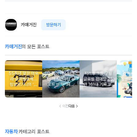
카매거진
방문하기
카매거진
의 모든 포스트
55주년 맞은 미우
Q 바이 애스턴마
지리車그룹, 7월
리본카, 
라 슈퍼벨로체...
틴·애스턴마틴 뉴
글로벌 판매량 25
왔썸머’ 
람보르기니의 ‘초
포트 비치, ‘헤리
만 161대 기록…5
행…인기
경량 유산’
티지 에디션 컬렉
개월 연속 증가세
증중고
션’ 공개
유지
이전
다음
자동차
카테고리 포스트