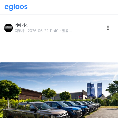
KGM, 獨 무쏘 공식 론칭…시승 행사 갖고 판매 확대 나
서
카매거진
자동차
2026-06-22 11:40
읽음
...