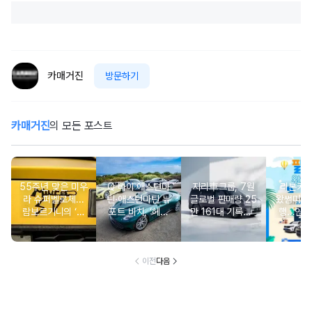
카매거진
방문하기
카매거진
의 모든 포스트
55주년 맞은 미우
Q 바이 애스턴마
지리車그룹, 7월
리본카, 
라 슈퍼벨로체...
틴·애스턴마틴 뉴
글로벌 판매량 25
왔썸머’ 
람보르기니의 ‘초
포트 비치, ‘헤리
만 161대 기록…5
행…인기
경량 유산’
티지 에디션 컬렉
개월 연속 증가세
증중고
션’ 공개
유지
이전
다음