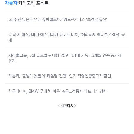
자동차
카테고리 포스트
55주년 맞은 미우라 슈퍼벨로체...람보르기니의 ‘초경량 유산’
Q 바이 애스턴마틴·애스턴마틴 뉴포트 비치, ‘헤리티지 에디션 컬렉션’ 공
개
지리車그룹, 7월 글로벌 판매량 25만 161대 기록…5개월 연속 증가세
유지
리본카, ‘팔월이 왔썸머’ 타임딜 진행…인기 직영인증중고차 할인
한국타이어, BMW i7에 '아이온' 공급…전동화 파트너십 강화
이전
다음