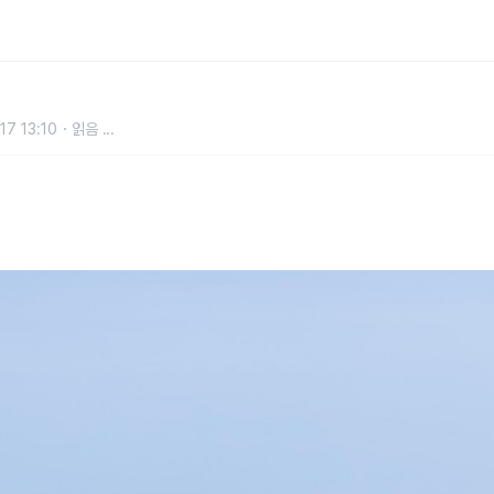
째 종합 우승 달성
17 13:10
읽음
...