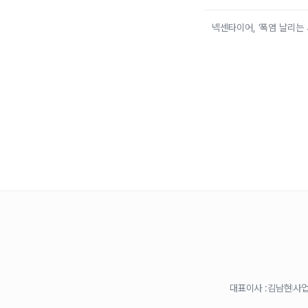
넥센타이어, ‘폭염 날리는
대표이사 :
김남현
사업