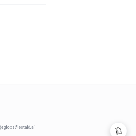
)
egloos@estaid.ai