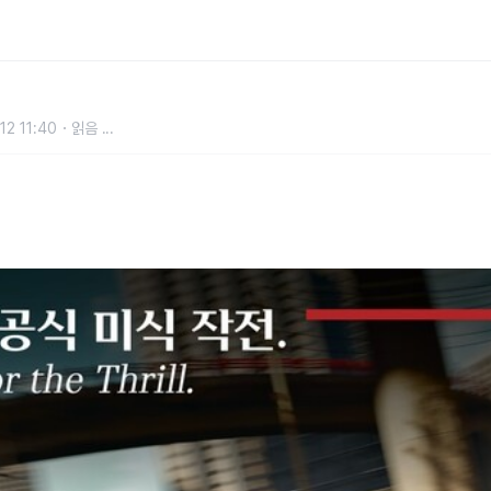
 ‘JCW 고메 드라이빙’ 개최
12 11:40
읽음
...