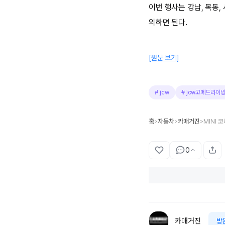
이번 행사는 강남, 목동,
의하면 된다.
[원문 보기]
#
jcw
#
jcw고메드라이
홈
자동차
카매거진
>
>
>
0
카매거진
방