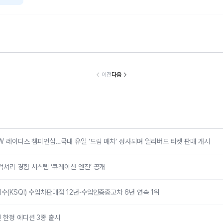
틀리, 토르칼의
벤츠 코리아, 서비
BMW 코리아, 8
넥센타이어, ‘
입형 럭셔리 경
스품질지수(KSQ
월 온라인 한정 에
날리는 서킷 
 시스템 ‘큐레이
I) 수입차판매점 1
디션 3종 출시
스’…모터 페스
이전
다음
션 엔진’ 공개
2년·수입인증중고
벌로 고객 체험
차 6년 연속 1위
케팅 확대
MW 레이디스 챔피언십…국내 유일 ‘드림 매치’ 성사되며 얼리버드 티켓 판매 개시
럭셔리 경험 시스템 ‘큐레이션 엔진’ 공개
수(KSQI) 수입차판매점 12년·수입인증중고차 6년 연속 1위
 한정 에디션 3종 출시