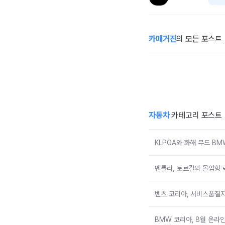
카매거진
의 모든 포스트
KLPGA와 화해
벤
무드 BMW 레이
몰
디스 챔피언십…
험
국내 유일 ‘드림
매치’ 성사되며 얼
리버드 티켓 판매
개시
자동차
카테고리 포스트
KLPGA와 화해 무드 B
벤틀리, 토르칼의 몰입형 
벤츠 코리아, 서비스품질지
BMW 코리아, 8월 온라인