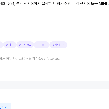
 서초, 삼성, 분당 전시장에서 실시하며, 참가 신청은 각 전시장 또는 MIN
빙
#
미니
#
미니jcw
#
자동차
#
카매거진
MINI 코리아, 짜릿한 시승과 미식의 감동 결합한 ‘JCW 고메 드라이빙’ 개최
문하기