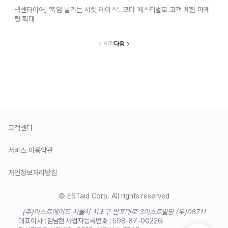
넥센타이어, ‘폭염 날리는 서킷 레이스’…모터 페스티벌로 고객 체험 마케
팅 확대
이전
다음
고객센터
서비스 이용약관
개인정보처리방침
© ESTaid Corp. All rights reserved
(주)이스트에이드 서울시 서초구 반포대로 3
이스트빌딩 (우)06711
대표이사 :
김남현
사업자등록번호 :
598-87-00226