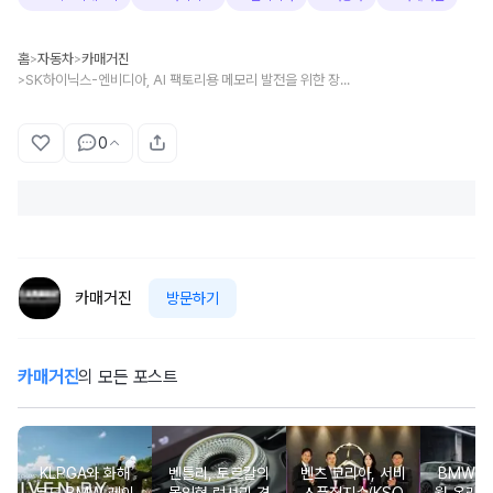
홈
자동차
카매거진
>
>
SK하이닉스-엔비디아, AI 팩토리용 메모리 발전을 위한 장기 기술 파트너십 발표
>
0
카매거진
방문하기
카매거진
의 모든 포스트
KLPGA와 화해
벤틀리, 토르칼의
벤츠 코리아, 서비
BMW 코