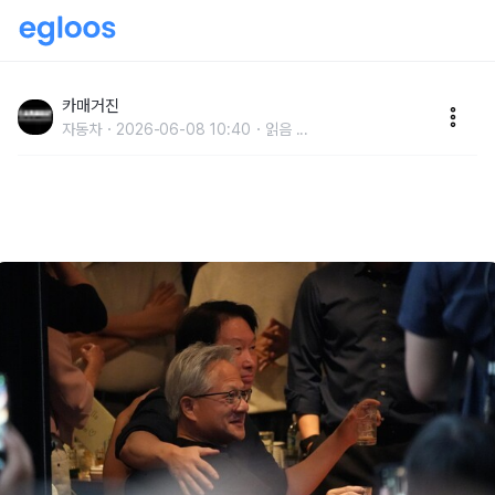
SK하이닉스-엔비디아, AI 팩토리용 메모리 발전을 위한
장기 기술 파트너십 발표
카매거진
자동차
2026-06-08 10:40
읽음
...