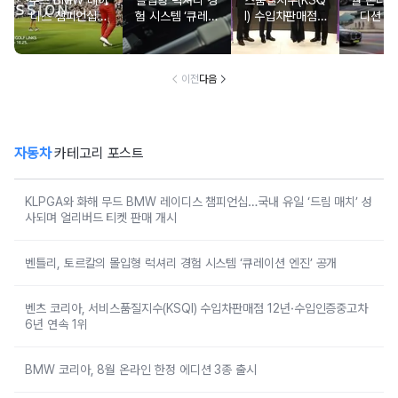
무드 BMW 레이
몰입형 럭셔리 경
스품질지수(KSQ
월 온라인
디스 챔피언십…
험 시스템 ‘큐레이
I) 수입차판매점 1
디션 3
국내 유일 ‘드림
션 엔진’ 공개
2년·수입인증중고
매치’ 성사되며 얼
차 6년 연속 1위
리버드 티켓 판매
개시
이전
다음
자동차
카테고리 포스트
KLPGA와 화해 무드 BMW 레이디스 챔피언십…국내 유일 ‘드림 매치’ 성
사되며 얼리버드 티켓 판매 개시
벤틀리, 토르칼의 몰입형 럭셔리 경험 시스템 ‘큐레이션 엔진’ 공개
벤츠 코리아, 서비스품질지수(KSQI) 수입차판매점 12년·수입인증중고차
6년 연속 1위
BMW 코리아, 8월 온라인 한정 에디션 3종 출시