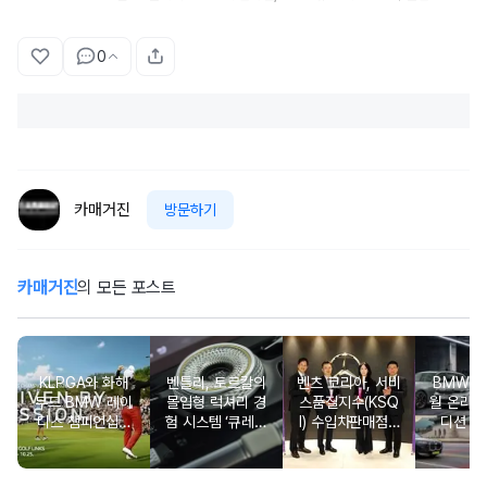
0
카매거진
방문하기
카매거진
의 모든 포스트
KLPGA와 화해
벤틀리, 토르칼의
벤츠 코리아, 서비
BMW 코
무드 BMW 레이
몰입형 럭셔리 경
스품질지수(KSQ
월 온라인
디스 챔피언십…
험 시스템 ‘큐레이
I) 수입차판매점 1
디션 3
국내 유일 ‘드림
션 엔진’ 공개
2년·수입인증중고
매치’ 성사되며 얼
차 6년 연속 1위
리버드 티켓 판매