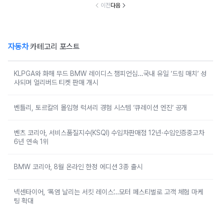
개시
이전
다음
자동차
카테고리 포스트
KLPGA와 화해 무드 BMW 레이디스 챔피언십…국내 유일 ‘드림 매치’ 성
사되며 얼리버드 티켓 판매 개시
벤틀리, 토르칼의 몰입형 럭셔리 경험 시스템 ‘큐레이션 엔진’ 공개
벤츠 코리아, 서비스품질지수(KSQI) 수입차판매점 12년·수입인증중고차
6년 연속 1위
BMW 코리아, 8월 온라인 한정 에디션 3종 출시
넥센타이어, ‘폭염 날리는 서킷 레이스’…모터 페스티벌로 고객 체험 마케
팅 확대