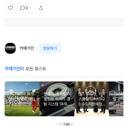
0
카매거진
방문하기
카매거진
의 모든 포스트
KLPGA와 화해
벤틀리, 토르칼의
벤츠 코리아, 서비
BMW 코
무드 BMW 레이
몰입형 럭셔리 경
스품질지수(KSQ
월 온라인
디스 챔피언십…
험 시스템 ‘큐레이
I) 수입차판매점 1
디션 3
국내 유일 ‘드림
션 엔진’ 공개
2년·수입인증중고
매치’ 성사되며 얼
차 6년 연속 1위
리버드 티켓 판매
개시
이전
다음