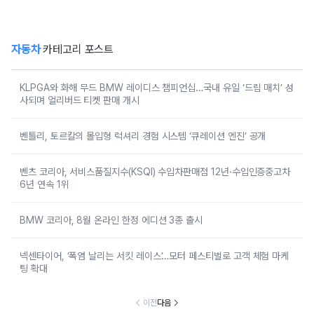
자동차
카테고리 포스트
KLPGA와 화해 무드 BMW 레이디스 챔피언십…국내 유일 ‘드림 매치’ 성
사되며 얼리버드 티켓 판매 개시
벤틀리, 토르칼의 몰입형 럭셔리 경험 시스템 ‘큐레이션 엔진’ 공개
벤츠 코리아, 서비스품질지수(KSQI) 수입차판매점 12년·수입인증중고차
6년 연속 1위
BMW 코리아, 8월 온라인 한정 에디션 3종 출시
넥센타이어, ‘폭염 날리는 서킷 레이스’…모터 페스티벌로 고객 체험 마케
팅 확대
이전
다음