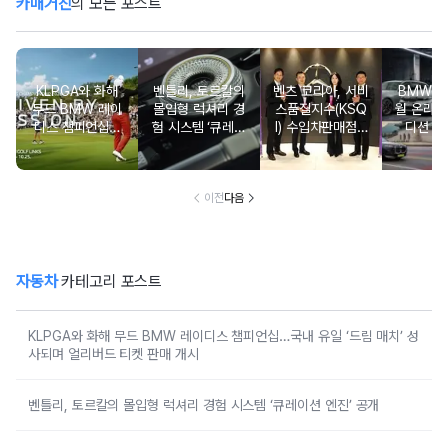
카매거진
의 모든 포스트
KLPGA와 화해
벤틀리, 토르칼의
벤츠 코리아, 서비
BMW 코
무드 BMW 레이
몰입형 럭셔리 경
스품질지수(KSQ
월 온라인
디스 챔피언십…
험 시스템 ‘큐레이
I) 수입차판매점 1
디션 3
국내 유일 ‘드림
션 엔진’ 공개
2년·수입인증중고
매치’ 성사되며 얼
차 6년 연속 1위
리버드 티켓 판매
개시
이전
다음
자동차
카테고리 포스트
KLPGA와 화해 무드 BMW 레이디스 챔피언십…국내 유일 ‘드림 매치’ 성
사되며 얼리버드 티켓 판매 개시
벤틀리, 토르칼의 몰입형 럭셔리 경험 시스템 ‘큐레이션 엔진’ 공개