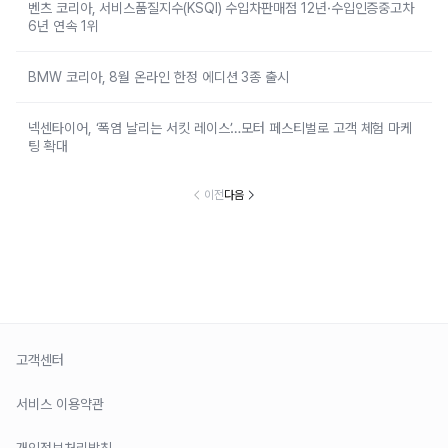
벤츠 코리아, 서비스품질지수(KSQI) 수입차판매점 12년·수입인증중고차
6년 연속 1위
BMW 코리아, 8월 온라인 한정 에디션 3종 출시
넥센타이어, ‘폭염 날리는 서킷 레이스’…모터 페스티벌로 고객 체험 마케
팅 확대
이전
다음
고객센터
서비스 이용약관