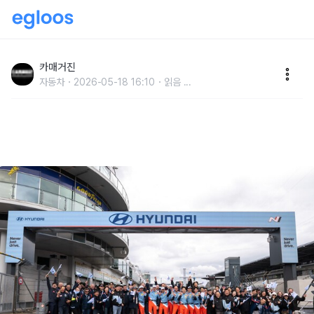
현대 N, '뉘르부르크링 24시' 11년 연속 완주…”다음은
마그마”
카매거진
자동차
2026-05-18 16:10
읽음
...