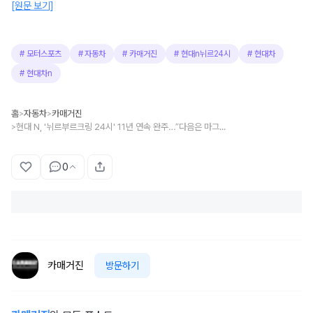
[원문 보기]
#
모터스포츠
#
자동차
#
카매거진
#
현대n뉘르24시
#
현대차
#
현대차n
홈
자동차
카매거진
>
>
현대 N, '뉘르부르크링 24시' 11년 연속 완주…”다음은 마그마”
>
0
카매거진
방문하기