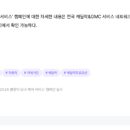
어 서비스’ 캠페인에 대한 자세한 내용은 전국 캐딜락&GMC 서비스 네트워
지에서 확인 가능하다.
#
자동차
#
카매거진
#
캐딜락
#
캐딜락프로모션
‘2026 봄맞이 오너 케어 서비스’ 캠페인 실시