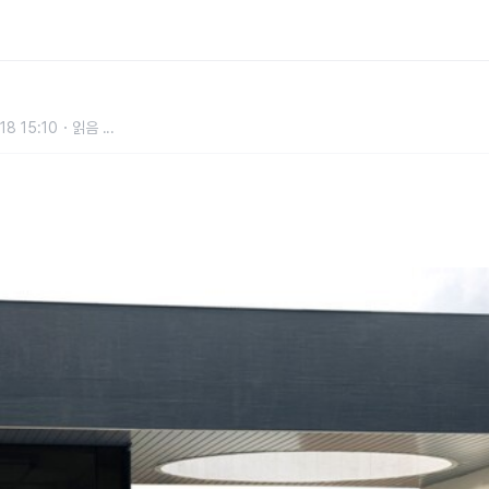
인 실시
18 15:10
읽음
...