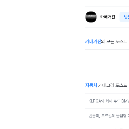
카매거진
방
카매거진
의 모든 포스트
KLPGA와 화해
벤
무드 BMW 레이
몰
디스 챔피언십…
험
국내 유일 ‘드림
매치’ 성사되며 얼
리버드 티켓 판매
개시
자동차
카테고리 포스트
KLPGA와 화해 무드 B
벤틀리, 토르칼의 몰입형 