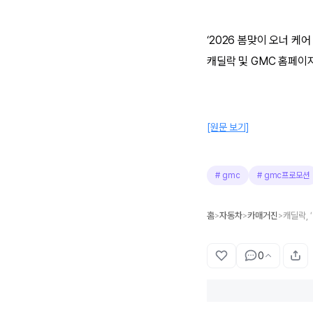
‘2026 봄맞이 오너 케
캐딜락 및 GMC 홈페이
[원문 보기]
#
gmc
#
gmc프로모션
홈
자동차
카매거진
캐딜락, 
>
>
>
0