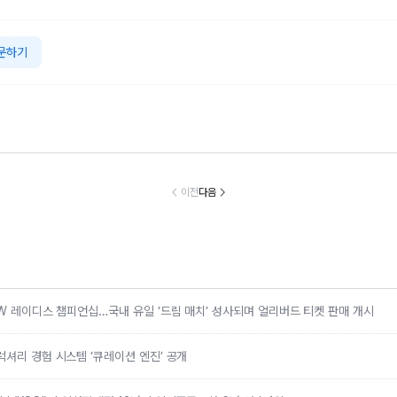
문하기
틀리, 토르칼의
벤츠 코리아, 서비
BMW 코리아, 8
넥센타이어, ‘
입형 럭셔리 경
스품질지수(KSQ
월 온라인 한정 에
날리는 서킷 
 시스템 ‘큐레이
I) 수입차판매점 1
디션 3종 출시
스’…모터 페스
이전
다음
션 엔진’ 공개
2년·수입인증중고
벌로 고객 체험
차 6년 연속 1위
케팅 확대
MW 레이디스 챔피언십…국내 유일 ‘드림 매치’ 성사되며 얼리버드 티켓 판매 개시
럭셔리 경험 시스템 ‘큐레이션 엔진’ 공개