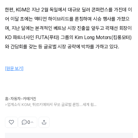
한편, KGM은 지난 2월 독일에서 대규모 딜러 콘퍼런스를 가진데 이
어 이달 초에는 액티언 하이브리드를 론칭하며 시승 행사를 가졌으
며, 지난 달에는 본격적인 베트남 시장 진출을 앞두고 곽재선 회장이
KD 파트너사인 FUTA(푸타) 그룹의 Kim Long Motors(킴롱모터)
와 간담회를 갖는 등 글로벌 시장 공략에 박차를 가하고 있다.
[원문 보기]
홈
자동차
카매거진
>
>
업계소식 KGM, 튀르키예에서 무쏘 글로벌 론칭…세계 휩쓸 준비 끝났다
>
0