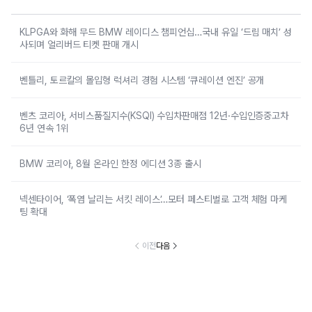
KLPGA와 화해 무드 BMW 레이디스 챔피언십…국내 유일 ‘드림 매치’ 성
사되며 얼리버드 티켓 판매 개시
벤틀리, 토르칼의 몰입형 럭셔리 경험 시스템 ‘큐레이션 엔진’ 공개
벤츠 코리아, 서비스품질지수(KSQI) 수입차판매점 12년·수입인증중고차
6년 연속 1위
BMW 코리아, 8월 온라인 한정 에디션 3종 출시
넥센타이어, ‘폭염 날리는 서킷 레이스’…모터 페스티벌로 고객 체험 마케
팅 확대
이전
다음