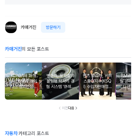
카매거진
방문하기
카매거진
의 모든 포스트
KLPGA와 화해
벤틀리, 토르칼의
벤츠 코리아, 서비
BMW 코
무드 BMW 레이
몰입형 럭셔리 경
스품질지수(KSQ
월 온라인
디스 챔피언십…
험 시스템 ‘큐레이
I) 수입차판매점 1
디션 3
국내 유일 ‘드림
션 엔진’ 공개
2년·수입인증중고
매치’ 성사되며 얼
차 6년 연속 1위
리버드 티켓 판매
개시
이전
다음
자동차
카테고리 포스트