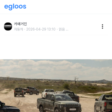
업계소식 KGM, 튀르키예에서 무쏘 글로벌 론칭…세계
휩쓸 준비 끝났다
카매거진
자동차
2026-04-29 13:10
읽음
...