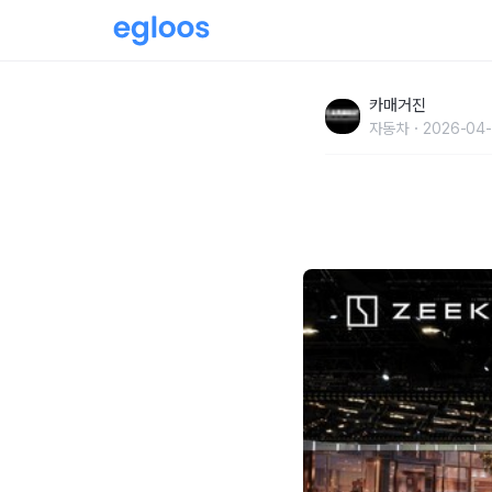
[베이징오토쇼] 지리홀딩그룹, 차세대 글로벌 
카매거진
자동차
2026-04-