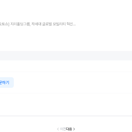
[베이징오토쇼] 지리홀딩그룹, 차세대 글로벌 모빌리티 혁신 기술 대거 공개
문하기
틀리, 토르칼의
벤츠 코리아, 서비
BMW 코리아, 8
넥센타이어, ‘
입형 럭셔리 경
스품질지수(KSQ
월 온라인 한정 에
날리는 서킷 
 시스템 ‘큐레이
I) 수입차판매점 1
디션 3종 출시
스’…모터 페스
이전
다음