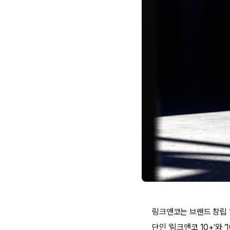
링크앤코는 브랜드 창립 1
단인 ‘링크앤코 10+’와