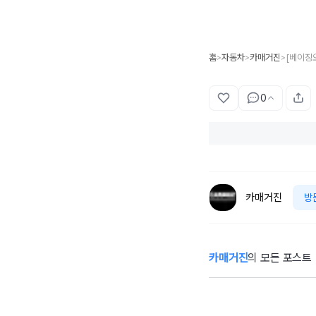
홈
자동차
카매거진
>
>
>
0
카매거진
방
카매거진
의 모든 포스트
KLPGA와 화해
벤
무드 BMW 레이
몰
디스 챔피언십…
험