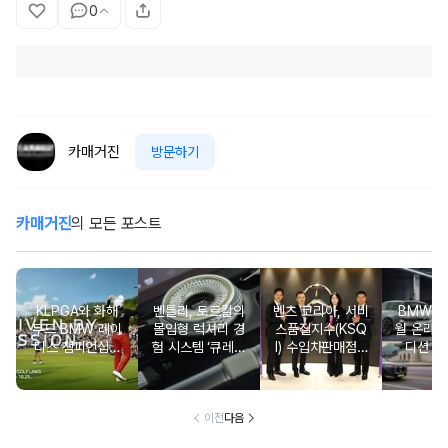
0
카매거진
방문하기
카매거진
의 모든 포스트
KLPGA와 화해
벤틀리, 토르칼의
벤츠 코리아, 서비
BMW 코
무드 BMW 레이
몰입형 럭셔리 경
스품질지수(KSQ
월 온라인
디스 챔피언십…
험 시스템 ‘큐레이
I) 수입차판매점 1
디션 3
국내 유일 ‘드림
션 엔진’ 공개
2년·수입인증중고
매치’ 성사되며 얼
차 6년 연속 1위
리버드 티켓 판매
개시
이전
다음