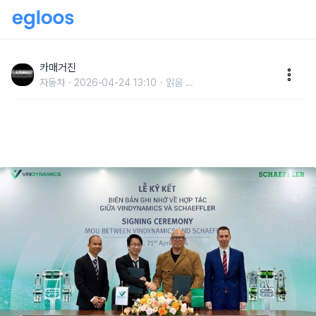
셰플러, 베트남 빈 다이나믹스와 MOU 체결…“휴머노
이드 로봇용 액추에이터 공급”
카매거진
자동차
2026-04-24 13:10
읽음
...