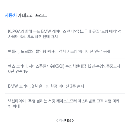
자동차
카테고리 포스트
KLPGA와 화해 무드 BMW 레이디스 챔피언십…국내 유일 ‘드림 매치’ 성
사되며 얼리버드 티켓 판매 개시
벤틀리, 토르칼의 몰입형 럭셔리 경험 시스템 ‘큐레이션 엔진’ 공개
벤츠 코리아, 서비스품질지수(KSQI) 수입차판매점 12년·수입인증중고차
6년 연속 1위
BMW 코리아, 8월 온라인 한정 에디션 3종 출시
넥센타이어, ‘폭염 날리는 서킷 레이스’…모터 페스티벌로 고객 체험 마케
팅 확대
이전
다음