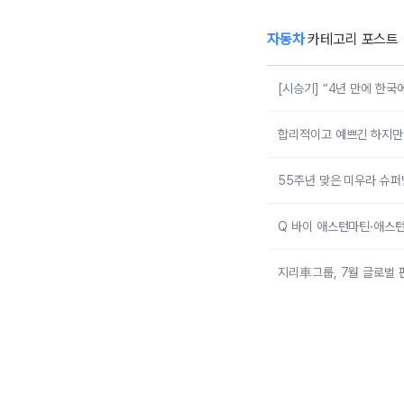
자동차
카테고리 포스트
[시승기] “4년 만에 한
합리적이고 예쁘긴 하지만 그
55주년 맞은 미우라 슈퍼
Q 바이 애스턴마틴·애스턴
지리車그룹, 7월 글로벌 