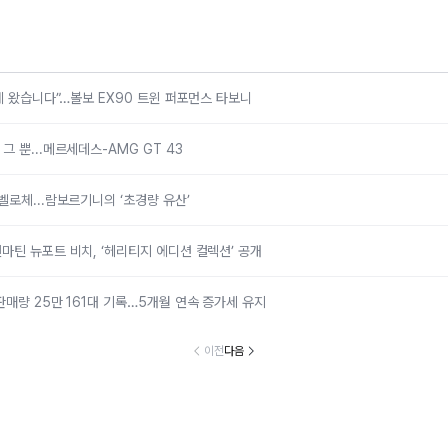
국에 왔습니다”…볼보 EX90 트윈 퍼포먼스 타보니
 뿐...메르세데스-AMG GT 43
벨로체...람보르기니의 ‘초경량 유산’
마틴 뉴포트 비치, ‘헤리티지 에디션 컬렉션’ 공개
판매량 25만 161대 기록…5개월 연속 증가세 유지
이전
다음