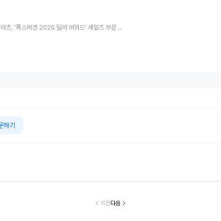
아우토플라츠, '폭스바겐 2026 딜러 어워드' 세일즈 부문 최우수 딜러 선정
문하기
합리적이고 예쁘
55주년 맞은 미우
Q 바이 애스턴마
지리車그룹, 
 하지만 그 뿐...
라 슈퍼벨로체...
틴·애스턴마틴 뉴
글로벌 판매량 
르세데스-AMG
람보르기니의 ‘초
포트 비치, ‘헤리
만 161대 기록
이전
다음
GT 43
경량 유산’
티지 에디션 컬렉
개월 연속 증
션’ 공개
유지