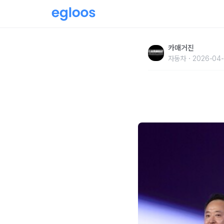
아우토플라츠, '폭스바겐 2026 딜러 어워드' 
카매거진
자동차
2026-04-