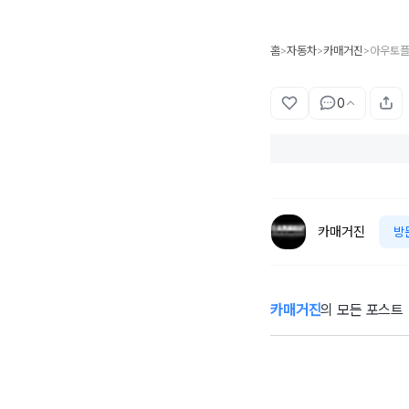
홈
자동차
카매거진
>
>
>
0
카매거진
방
카매거진
의 모든 포스트
[시승기] “4년 만
에 한국에 왔습니
긴
다”…볼보 EX90
메
트윈 퍼포먼스 타
보니