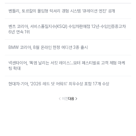
벤틀리, 토르칼의 몰입형 럭셔리 경험 시스템 ‘큐레이션 엔진’ 공개
벤츠 코리아, 서비스품질지수(KSQI) 수입차판매점 12년·수입인증중고차
6년 연속 1위
BMW 코리아, 8월 온라인 한정 에디션 3종 출시
넥센타이어, ‘폭염 날리는 서킷 레이스’…모터 페스티벌로 고객 체험 마케
팅 확대
현대차·기아, '2026 레드 닷 어워드' 최우수상 포함 17개 수상
이전
다음