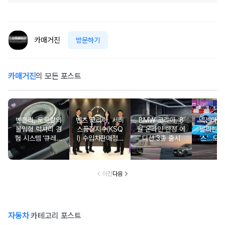
카매거진
방문하기
카매거진
의 모든 포스트
벤틀리, 토르칼의
벤츠 코리아, 서비
BMW 코리아, 8
넥센타이어
몰입형 럭셔리 경
스품질지수(KSQ
월 온라인 한정 에
날리는 
험 시스템 ‘큐레이
I) 수입차판매점 1
디션 3종 출시
스’…모터
션 엔진’ 공개
2년·수입인증중고
벌로 고객
차 6년 연속 1위
케팅
이전
다음
자동차
카테고리 포스트