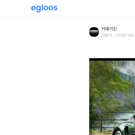
감탄할 수 밖에 없는 차, 포르쉐 911 터보 S
카매거진
자동차
2026-06-