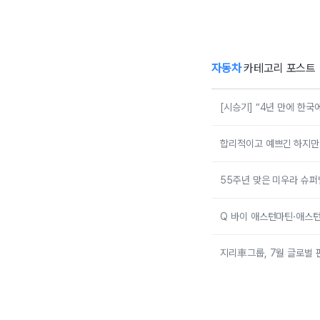
다”…볼보 EX90
메
트윈 퍼포먼스 타
보니
자동차
카테고리 포스트
[시승기] “4년 만에 한
합리적이고 예쁘긴 하지만 그
55주년 맞은 미우라 슈퍼
Q 바이 애스턴마틴·애스턴
지리車그룹, 7월 글로벌 