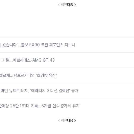
르세데스-AMG
람보르기니의 ‘초
포트 비치, ‘헤리
만 161대 기록
이전
다음
GT 43
경량 유산’
티지 에디션 컬렉
개월 연속 증
션’ 공개
유지
국에 왔습니다”…볼보 EX90 트윈 퍼포먼스 타보니
 뿐...메르세데스-AMG GT 43
벨로체...람보르기니의 ‘초경량 유산’
마틴 뉴포트 비치, ‘헤리티지 에디션 컬렉션’ 공개
판매량 25만 161대 기록…5개월 연속 증가세 유지
이전
다음