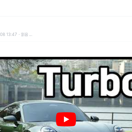
08 13:47
읽음
...