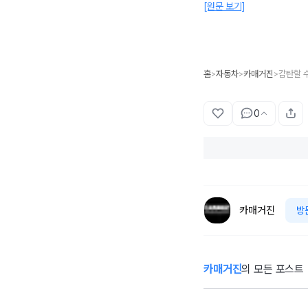
[원문 보기]
홈
자동차
카매거진
감탄할 수
>
>
>
0
카매거진
방
카매거진
의 모든 포스트
[시승기] “4년 만
에 한국에 왔습니
긴