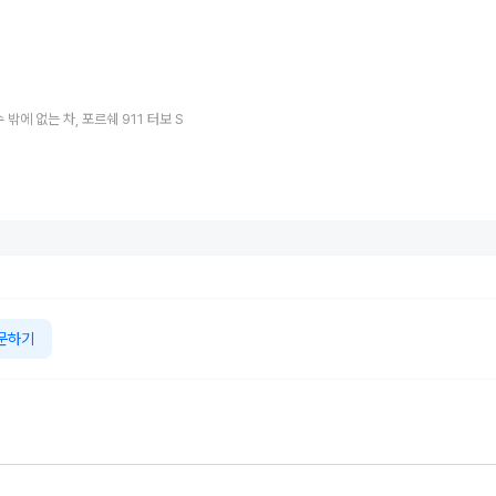
 밖에 없는 차, 포르쉐 911 터보 S
문하기
합리적이고 예쁘
55주년 맞은 미우
Q 바이 애스턴마
지리車그룹, 
 하지만 그 뿐...
라 슈퍼벨로체...
틴·애스턴마틴 뉴
글로벌 판매량 