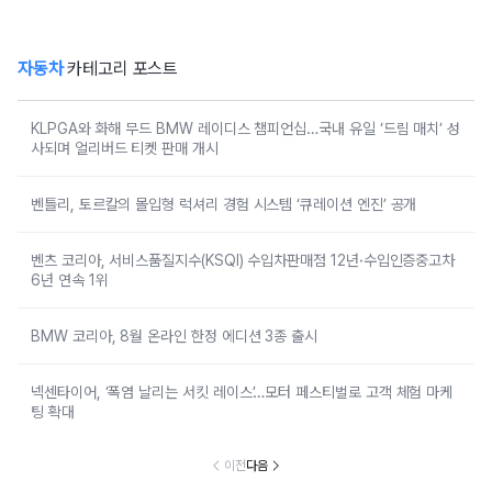
자동차
카테고리 포스트
KLPGA와 화해 무드 BMW 레이디스 챔피언십…국내 유일 ‘드림 매치’ 성
사되며 얼리버드 티켓 판매 개시
벤틀리, 토르칼의 몰입형 럭셔리 경험 시스템 ‘큐레이션 엔진’ 공개
벤츠 코리아, 서비스품질지수(KSQI) 수입차판매점 12년·수입인증중고차
6년 연속 1위
BMW 코리아, 8월 온라인 한정 에디션 3종 출시
넥센타이어, ‘폭염 날리는 서킷 레이스’…모터 페스티벌로 고객 체험 마케
팅 확대
이전
다음