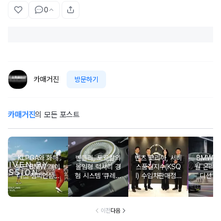
0
카매거진
방문하기
카매거진
의 모든 포스트
KLPGA와 화해
벤틀리, 토르칼의
벤츠 코리아, 서비
BMW 코
무드 BMW 레이
몰입형 럭셔리 경
스품질지수(KSQ
월 온라인
디스 챔피언십…
험 시스템 ‘큐레이
I) 수입차판매점 1
디션 3
국내 유일 ‘드림
션 엔진’ 공개
2년·수입인증중고
매치’ 성사되며 얼
차 6년 연속 1위
리버드 티켓 판매
개시
이전
다음