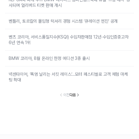
사되며 얼리버드 티켓 판매 개시
벤틀리, 토르칼의 몰입형 럭셔리 경험 시스템 ‘큐레이션 엔진’ 공개
벤츠 코리아, 서비스품질지수(KSQI) 수입차판매점 12년·수입인증중고차
6년 연속 1위
BMW 코리아, 8월 온라인 한정 에디션 3종 출시
넥센타이어, ‘폭염 날리는 서킷 레이스’…모터 페스티벌로 고객 체험 마케
팅 확대
이전
다음