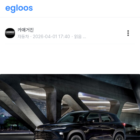
이젠 월 900대도 위협…한국GM, 3월 내수 911대 판매
그쳐
카매거진
자동차
2026-04-01 17:40
읽음
...