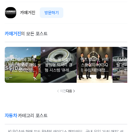
카매거진
방문하기
카매거진
의 모든 포스트
KLPGA와 화해
벤틀리, 토르칼의
벤츠 코리아, 서비
BMW 코
무드 BMW 레이
몰입형 럭셔리 경
스품질지수(KSQ
월 온라인
디스 챔피언십…
험 시스템 ‘큐레이
I) 수입차판매점 1
디션 3
국내 유일 ‘드림
션 엔진’ 공개
2년·수입인증중고
매치’ 성사되며 얼
차 6년 연속 1위
리버드 티켓 판매
개시
이전
다음
자동차
카테고리 포스트
KLPGA와 화해 무드 BMW 레이디스 챔피언십…국내 유일 ‘드림 매치’ 성