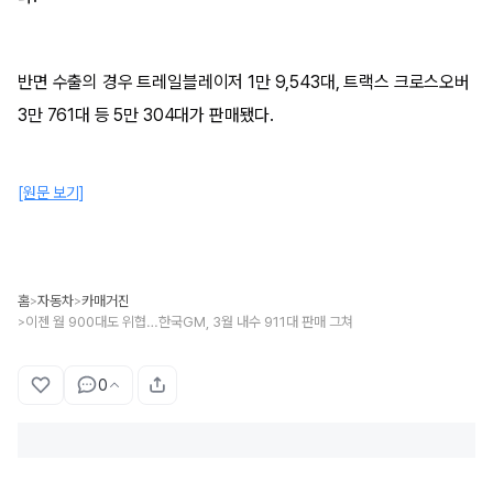
반면 수출의 경우 트레일블레이저 1만 9,543대, 트랙스 크로스오버
3만 761대 등 5만 304대가 판매됐다.
[원문 보기]
홈
자동차
카매거진
>
>
이젠 월 900대도 위협…한국GM, 3월 내수 911대 판매 그쳐
>
0