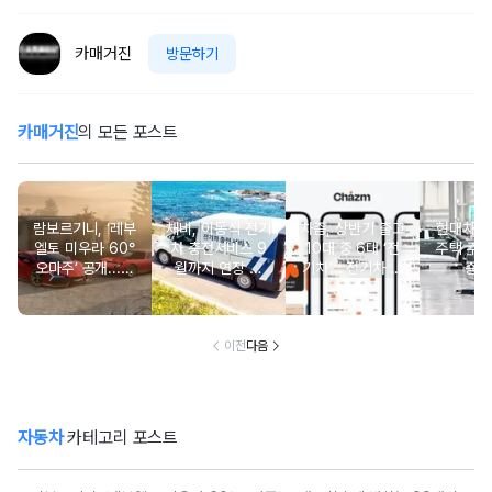
카매거진
방문하기
카매거진
의 모든 포스트
람보르기니, ‘레부
채비, 이동식 전기
차즘, 상반기 출고
현대차그
엘토 미우라 60°
차 충전서비스 9
10대 중 6대 ‘전
주택 주
오마주’ 공개...최
월까지 연장 운
기차’… 전기차 늘
증 
초에 바치는 99대
영…“휴가철 고속
자 리스·렌트도 주
의 헌정
도로 충전 사각지
목
대 없앤다”
이전
다음
자동차
카테고리 포스트