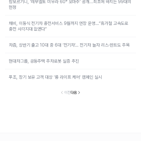
람보르기니, ‘레부엘토 미우라 60° 오마주’ 공개...최초에 바치는 99대의
헌정
채비, 이동식 전기차 충전서비스 9월까지 연장 운영…“휴가철 고속도로
충전 사각지대 없앤다”
차즘, 상반기 출고 10대 중 6대 ‘전기차’… 전기차 늘자 리스·렌트도 주목
현대차그룹, 공동주택 주차로봇 실증 추진
푸조, 장기 보유 고객 대상 ‘롱 라이프 케어’ 캠페인 실시
이전
다음