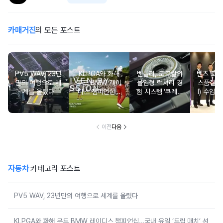
카매거진
의 모든 포스트
PV5 WAV, 23년
KLPGA와 화해
벤틀리, 토르칼의
벤츠 코리
만의 여행으로 세
무드 BMW 레이
몰입형 럭셔리 경
스품질지
계를 울렸다
디스 챔피언십…
험 시스템 ‘큐레이
I) 수입차
국내 유일 ‘드림
션 엔진’ 공개
2년·수
매치’ 성사되며 얼
차 6년 
리버드 티켓 판매
개시
이전
다음
자동차
카테고리 포스트
PV5 WAV, 23년만의 여행으로 세계를 울렸다
KLPGA와 화해 무드 BMW 레이디스 챔피언십…국내 유일 ‘드림 매치’ 성