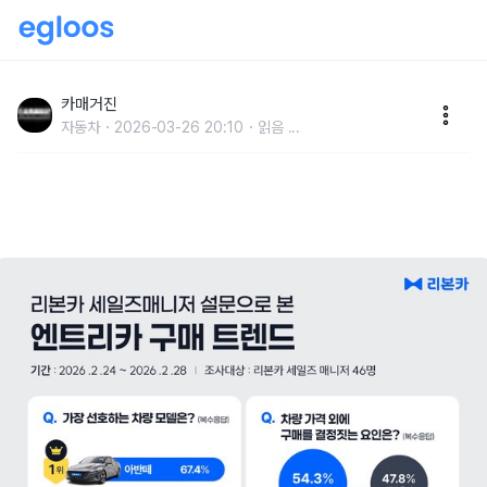
고유가·고물가에 ‘똑똑한 중고차’ 고른다…리본카 “엔트
리 선호모델 1위 아반떼”
카매거진
자동차
2026-03-26 20:10
읽음
...