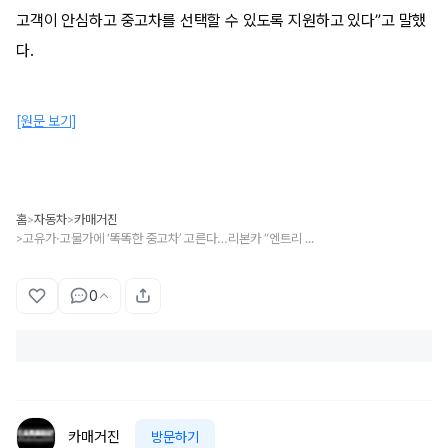
고객이 안심하고 중고차를 선택할 수 있도록 지원하고 있다”고 말했
다.
[원문 보기]
홈
자동차
카매거진
>
>
고유가·고물가에 ‘똑똑한 중고차’ 고른다…리본카 “엔트리 선호모델 1위 아반떼”
>
0
카매거진
방문하기