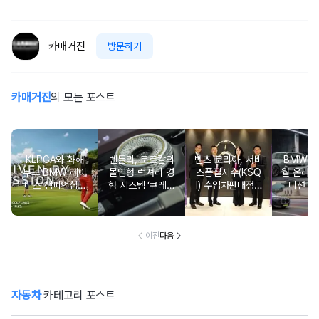
카매거진
방문하기
카매거진
의 모든 포스트
KLPGA와 화해
벤틀리, 토르칼의
벤츠 코리아, 서비
BMW 코
무드 BMW 레이
몰입형 럭셔리 경
스품질지수(KSQ
월 온라인
디스 챔피언십…
험 시스템 ‘큐레이
I) 수입차판매점 1
디션 3
국내 유일 ‘드림
션 엔진’ 공개
2년·수입인증중고
매치’ 성사되며 얼
차 6년 연속 1위
리버드 티켓 판매
개시
이전
다음
자동차
카테고리 포스트