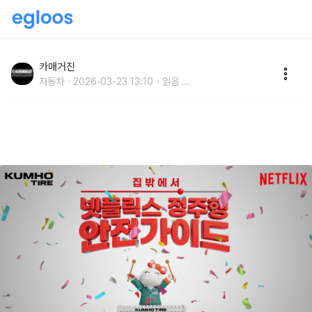
금호타이어-넷플릭스, ‘넷!가이드’ 에티켓 캠페인 협업
카매거진
자동차
2026-03-23 13:10
읽음
...