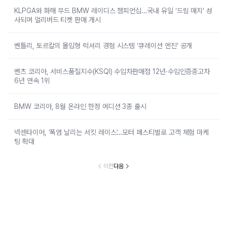
KLPGA와 화해 무드 BMW 레이디스 챔피언십…국내 유일 ‘드림 매치’ 성
사되며 얼리버드 티켓 판매 개시
벤틀리, 토르칼의 몰입형 럭셔리 경험 시스템 ‘큐레이션 엔진’ 공개
벤츠 코리아, 서비스품질지수(KSQI) 수입차판매점 12년·수입인증중고차
6년 연속 1위
BMW 코리아, 8월 온라인 한정 에디션 3종 출시
넥센타이어, ‘폭염 날리는 서킷 레이스’…모터 페스티벌로 고객 체험 마케
팅 확대
이전
다음