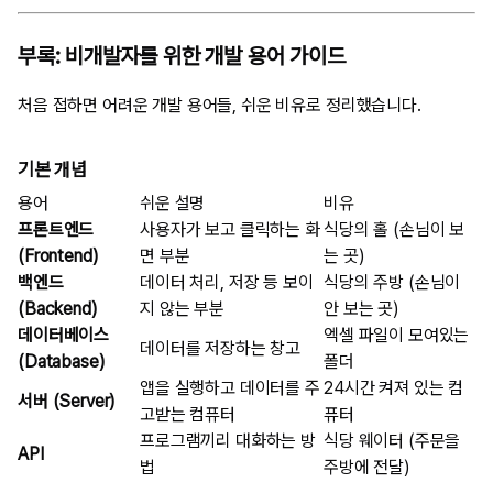
부록: 비개발자를 위한 개발 용어 가이드
처음 접하면 어려운 개발 용어들, 쉬운 비유로 정리했습니다.
기본 개념
용어
쉬운 설명
비유
프론트엔드
사용자가 보고 클릭하는 화
식당의 홀 (손님이 보
(Frontend)
면 부분
는 곳)
백엔드
데이터 처리, 저장 등 보이
식당의 주방 (손님이
(Backend)
지 않는 부분
안 보는 곳)
데이터베이스
엑셀 파일이 모여있는
데이터를 저장하는 창고
(Database)
폴더
앱을 실행하고 데이터를 주
24시간 켜져 있는 컴
서버 (Server)
고받는 컴퓨터
퓨터
프로그램끼리 대화하는 방
식당 웨이터 (주문을
API
법
주방에 전달)