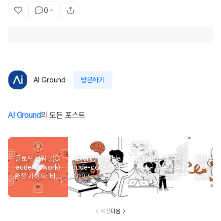
0
AI Ground
방문하기
AI Ground
의 모든 포스트
클로드 코워크(Cl
everything-cla
AI Native 조직이
바이브코
aude Cowork)
ude-code 핵심
온다 - AI는 조직
가이드:
완전 가이드: 비개
가이드 : Claude
과 일하는 방식을
도 Fireb
발자를 위한 AI 에
Code 설정 3가
어떻게 바꾸고 있
pabase
이전트 첫걸음
지 비밀
는가?
개
이전
다음