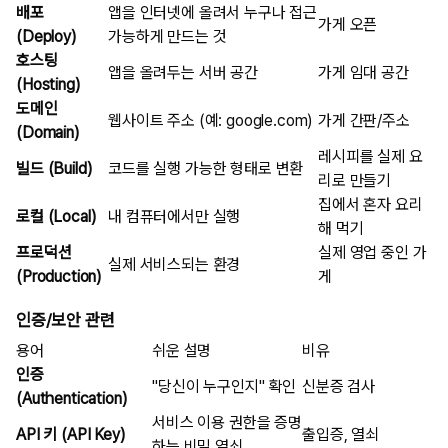
배포
앱을 인터넷에 올려서 누구나 접근
가게 오픈
(Deploy)
가능하게 만드는 것
호스팅
앱을 올려두는 서버 공간
가게 임대 공간
(Hosting)
도메인
웹사이트 주소 (예: google.com)
가게 간판/주소
(Domain)
레시피를 실제 요
빌드 (Build)
코드를 실행 가능한 형태로 변환
리로 만들기
집에서 혼자 요리
로컬 (Local)
내 컴퓨터에서만 실행
해 먹기
프로덕션
실제 영업 중인 가
실제 서비스되는 환경
(Production)
게
인증/보안 관련
용어
쉬운 설명
비유
인증
"당신이 누구인지" 확인
신분증 검사
(Authentication)
서비스 이용 권한을 증명
API 키 (API Key)
출입증, 열쇠
하는 비밀 열쇠