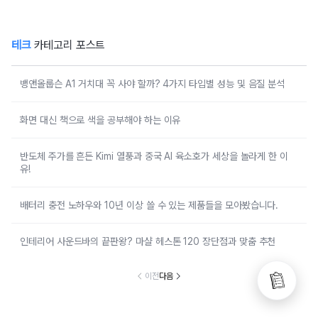
테크
카테고리 포스트
뱅앤올룹슨 A1 거치대 꼭 사야 할까? 4가지 타입별 성능 및 음질 분석
화면 대신 책으로 색을 공부해야 하는 이유
반도체 주가를 흔든 Kimi 열풍과 중국 AI 육소호가 세상을 놀라게 한 이
유!
배터리 충전 노하우와 10년 이상 쓸 수 있는 제품들을 모아봤습니다.
인테리어 사운드바의 끝판왕? 마샬 헤스톤 120 장단점과 맞춤 추천
이전
다음