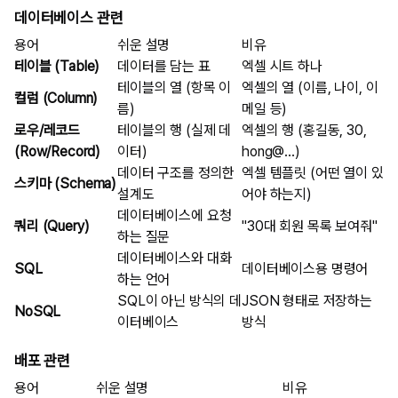
데이터베이스 관련
용어
쉬운 설명
비유
테이블 (Table)
데이터를 담는 표
엑셀 시트 하나
테이블의 열 (항목 이
엑셀의 열 (이름, 나이, 이
컬럼 (Column)
름)
메일 등)
로우/레코드
테이블의 행 (실제 데
엑셀의 행 (홍길동, 30,
(Row/Record)
이터)
hong@...)
데이터 구조를 정의한
엑셀 템플릿 (어떤 열이 있
스키마 (Schema)
설계도
어야 하는지)
데이터베이스에 요청
쿼리 (Query)
"30대 회원 목록 보여줘"
하는 질문
데이터베이스와 대화
SQL
데이터베이스용 명령어
하는 언어
SQL이 아닌 방식의 데
JSON 형태로 저장하는
NoSQL
이터베이스
방식
배포 관련
용어
쉬운 설명
비유