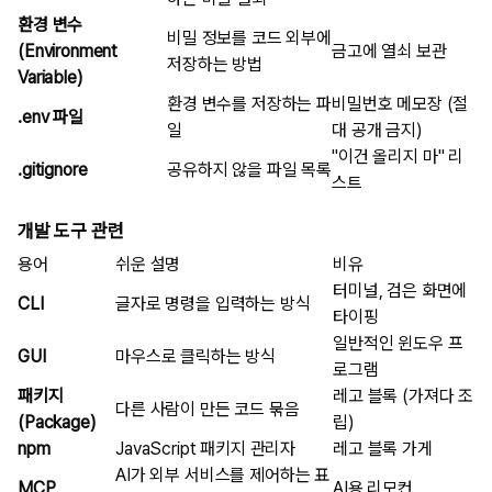
환경 변수
비밀 정보를 코드 외부에
(Environment
금고에 열쇠 보관
저장하는 방법
Variable)
환경 변수를 저장하는 파
비밀번호 메모장 (절
.env 파일
일
대 공개 금지)
"이건 올리지 마" 리
.gitignore
공유하지 않을 파일 목록
스트
개발 도구 관련
용어
쉬운 설명
비유
터미널, 검은 화면에
CLI
글자로 명령을 입력하는 방식
타이핑
일반적인 윈도우 프
GUI
마우스로 클릭하는 방식
로그램
패키지
레고 블록 (가져다 조
다른 사람이 만든 코드 묶음
(Package)
립)
npm
JavaScript 패키지 관리자
레고 블록 가게
AI가 외부 서비스를 제어하는 표
MCP
AI용 리모컨