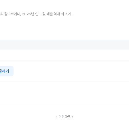
오토모빌리 람보르기니, 2025년 인도 및 매출 역대 최고 기록으로 성장세 공고화
문하기
 바이 애스턴마
지리車그룹, 7월
리본카, ‘팔월이
한국타이어, 
·애스턴마틴 뉴
글로벌 판매량 25
왔썸머’ 타임딜 진
W i7에 '아이
트 비치, ‘헤리
만 161대 기록…5
행…인기 직영인
공급…전동화 
이전
다음
지 에디션 컬렉
개월 연속 증가세
증중고차 할인
트너십 강화
션’ 공개
유지