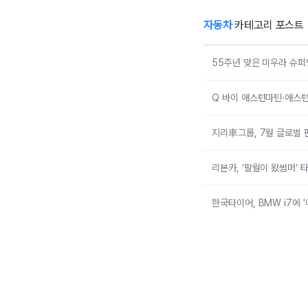
자동차
카테고리 포스트
55주년 맞은 미우라 슈퍼
Q 바이 애스턴마틴·애스턴
지리車그룹, 7월 글로벌 
리본카, ‘팔월이 왔썸머’
한국타이어, BMW i7에