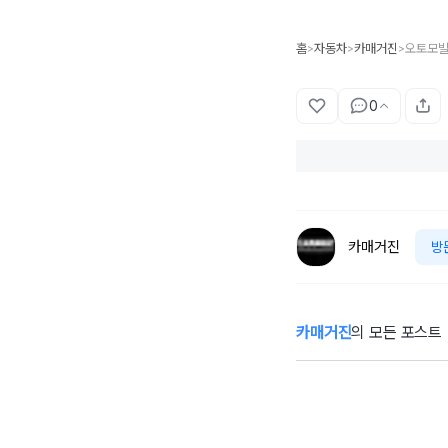
홈
자동차
카매거진
>
>
>
0
카매거진
방
카매거진
의 모든 포스트
55주년 맞은 미우
Q
라 슈퍼벨로체...
틴
람보르기니의 ‘초
포
경량 유산’
티