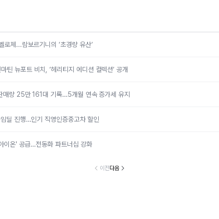
벨로체...람보르기니의 ‘초경량 유산’
마틴 뉴포트 비치, ‘헤리티지 에디션 컬렉션’ 공개
판매량 25만 161대 기록…5개월 연속 증가세 유지
 타임딜 진행…인기 직영인증중고차 할인
 '아이온' 공급…전동화 파트너십 강화
이전
다음