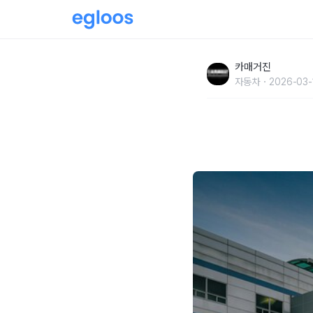
도이치 모터스, BMW·MINI 성동 패스트레인
카매거진
자동차
2026-03-