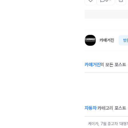
0
카매거진
방
카매거진
의 모든 포스트
케이카, 7월 중고
한
차 ‘대형차·SUV’
적
시세 하락…미국
올
산 테슬라는 강세
자동차
카테고리 포스트
케이카, 7월 중고차 ‘대형