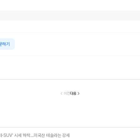
문하기
국타이어, “기록
40도 ‘극한 폭염’,
페덱스, ‘광저우-
현대차, ‘디 올
인 폭염” 여름철
피서지까지 바꿨
시드니’ 직항 화물
아반떼’ 계약 
바른 타이어 관
다…티맵으로 찾
노선 신규 취항…
시… 가솔린 2,
이전
다음
리 요령 제안
는 ‘폭염 맞춤형
“아시아 역내 연결
8만원, 하이
나들이’
성 강화”
드 3,042만
터
차·SUV’ 시세 하락…미국산 테슬라는 강세