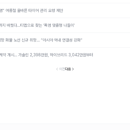
염” 여름철 올바른 타이어 관리 요령 제안
지까지 바꿨다…티맵으로 찾는 ‘폭염 맞춤형 나들이’
직항 화물 노선 신규 취항… “아시아 역내 연결성 강화”
’ 계약 개시… 가솔린 2,398만원, 하이브리드 3,042만원부터
이전
다음