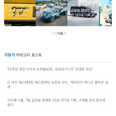
55주년 맞은 미우
Q 바이 애스턴마
지리車그룹, 7월
리본카, 
라 슈퍼벨로체...
틴·애스턴마틴 뉴
글로벌 판매량 25
왔썸머’ 
람보르기니의 ‘초
포트 비치, ‘헤리
만 161대 기록…5
행…인기
경량 유산’
티지 에디션 컬렉
개월 연속 증가세
증중고
션’ 공개
유지
이전
다음
자동차
카테고리 포스트
55주년 맞은 미우라 슈퍼벨로체...람보르기니의 ‘초경량 유산’
Q 바이 애스턴마틴·애스턴마틴 뉴포트 비치, ‘헤리티지 에디션 컬렉션’ 공
개
지리車그룹, 7월 글로벌 판매량 25만 161대 기록…5개월 연속 증가세
유지