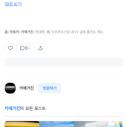
[원문 보기]
홈
자동차
카매거진
현대차, 獨 뉘르부르크링 내 EV 급속 충전소 개소
>
>
>
0
카매거진
방문하기
카매거진
의 모든 포스트