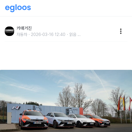
현대차, 獨 뉘르부르크링 내 EV 급속 충전소 개소
카매거진
자동차
2026-03-16 12:40
읽음
...