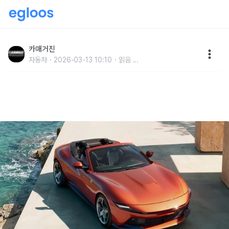
페라리, 8기통 오픈톱 ‘아말피 스파이더’ 출시
카매거진
자동차
2026-03-13 10:10
읽음
...