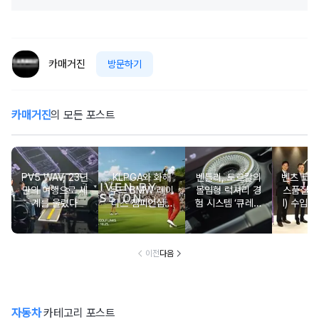
카매거진
방문하기
카매거진
의 모든 포스트
PV5 WAV, 23년
KLPGA와 화해
벤틀리, 토르칼의
벤츠 코리
만의 여행으로 세
무드 BMW 레이
몰입형 럭셔리 경
스품질지
계를 울렸다
디스 챔피언십…
험 시스템 ‘큐레이
I) 수입차
국내 유일 ‘드림
션 엔진’ 공개
2년·수
매치’ 성사되며 얼
차 6년 
리버드 티켓 판매
개시
이전
다음
자동차
카테고리 포스트