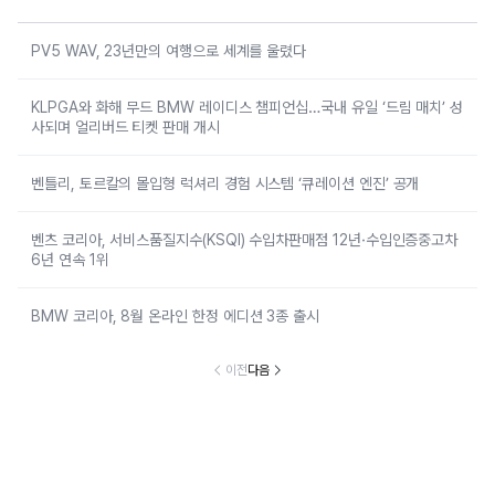
PV5 WAV, 23년만의 여행으로 세계를 울렸다
KLPGA와 화해 무드 BMW 레이디스 챔피언십…국내 유일 ‘드림 매치’ 성
사되며 얼리버드 티켓 판매 개시
벤틀리, 토르칼의 몰입형 럭셔리 경험 시스템 ‘큐레이션 엔진’ 공개
벤츠 코리아, 서비스품질지수(KSQI) 수입차판매점 12년·수입인증중고차
6년 연속 1위
BMW 코리아, 8월 온라인 한정 에디션 3종 출시
이전
다음