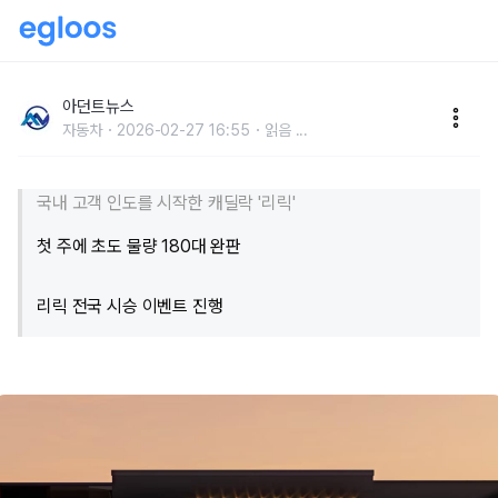
캐딜락 첫 순수 전기차 '리릭', 국내 고객 인도 시작... 초
도 물량 완판
아던트뉴스
자동차
2026-02-27 16:55
읽음
...
국내 고객 인도를 시작한 캐딜락 '리릭'
첫 주에 초도 물량 180대 완판
리릭 전국 시승 이벤트 진행