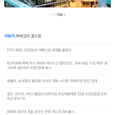
보양식으로 선정
좋은 이 '오일' 대
봄꽃 돔 등 이색
00% 자
한 의외의 '수산물'
체 뭐길래
무료 축제
천 
이전
다음
자동차
카테고리 포스트
PV5 WAV, 23년만의 여행으로 세계를 울렸다
KLPGA와 화해 무드 BMW 레이디스 챔피언십…국내 유일 ‘드림 매치’ 성
사되며 얼리버드 티켓 판매 개시
벤틀리, 토르칼의 몰입형 럭셔리 경험 시스템 ‘큐레이션 엔진’ 공개
벤츠 코리아, 서비스품질지수(KSQI) 수입차판매점 12년·수입인증중고차
6년 연속 1위
BMW 코리아, 8월 온라인 한정 에디션 3종 출시