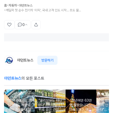
홈
자동차
아던트뉴스
>
>
캐딜락 첫 순수 전기차 '리릭', 국내 고객 인도 시작... 초도 물량 완판
>
0
아던트뉴스
방문하기
아던트뉴스
의 모든 포스트
"방어·과메기도 아
"올리브유도 아니
"작년에만 63만
"이 정도
니었다"…해양수
었다"…의사들이 1
명 몰렸습니다"...
지 안 가
산부가 1월 대표
위로 꼽은 건강에
크리스마스 마켓·
다"... 국