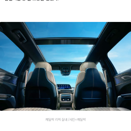
캐딜락 리릭 실내 /사진=캐딜락