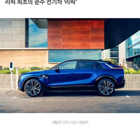
리릭 최초의 순수 전기차 '리릭'
캐딜락 리릭 /사진=캐딜락