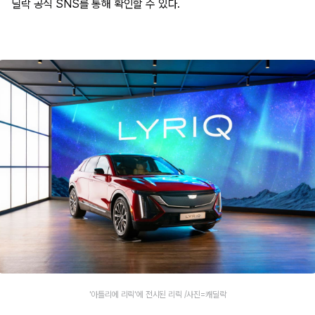
딜락 공식 SNS를 통해 확인할 수 있다.
'아틀리에 리릭'에 전시된 리릭 /사진=캐딜락