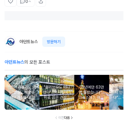
0
아던트뉴스
방문하기
아던트뉴스
의 모든 포스트
"방어·과메기도 아
"올리브유도 아니
"작년에만 63만
"이 정도
니었다"…해양수
었다"…의사들이 1
명 몰렸습니다"...
지 안 가
산부가 1월 대표
위로 꼽은 건강에
크리스마스 마켓·
다"... 국
보양식으로 선정
좋은 이 '오일' 대
봄꽃 돔 등 이색
00% 자
한 의외의 '수산물'
체 뭐길래
무료 축제
천 
이전
다음