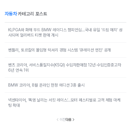
자동차
카테고리 포스트
KLPGA와 화해 무드 BMW 레이디스 챔피언십…국내 유일 ‘드림 매치’ 성
사되며 얼리버드 티켓 판매 개시
벤틀리, 토르칼의 몰입형 럭셔리 경험 시스템 ‘큐레이션 엔진’ 공개
벤츠 코리아, 서비스품질지수(KSQI) 수입차판매점 12년·수입인증중고차
6년 연속 1위
BMW 코리아, 8월 온라인 한정 에디션 3종 출시
넥센타이어, ‘폭염 날리는 서킷 레이스’…모터 페스티벌로 고객 체험 마케
팅 확대
이전
다음