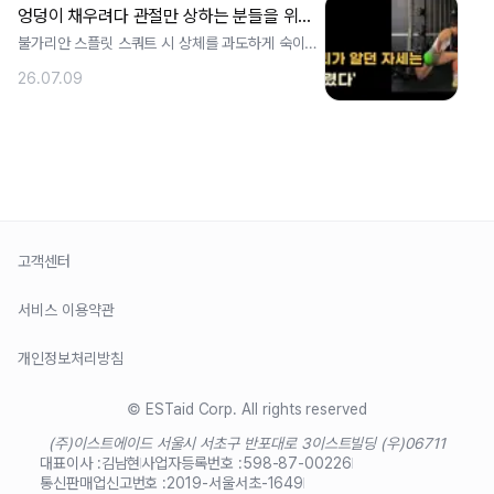
엉덩이 채우려다 관절만 상하는 분들을 위한 불가리안 스플릿 스쿼트의 정석
불가리안 스플릿 스쿼트 시 상체를 과도하게 숙이는
잘못된 힙힌지는 대둔근 자극을 방해하고 . ..
26.07.09
고객센터
서비스 이용약관
개인정보처리방침
© ESTaid Corp. All rights reserved
(주)이스트에이드 서울시 서초구 반포대로 3
이스트빌딩 (우)06711
대표이사 :
김남현
사업자등록번호 :
598-87-00226
통신판매업신고번호 :
2019-서울서초-1649