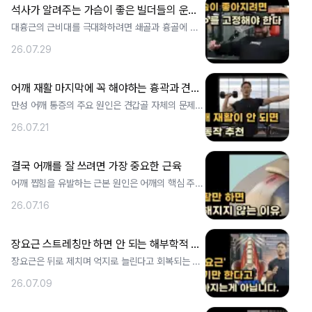
석사가 알려주는 가슴이 좋은 빌더들의 운동 핵심
대흉근의 근비대를 극대화하려면 쇄골과 흉골에 위
치한 기시점을 흉곽 호흡으로 고정한 채 팔만. ..
26.07.29
어깨 재활 마지막에 꼭 해야하는 흉곽과 견갑골 협응을 만드는 동작
만성 어깨 통증의 주요 원인은 견갑골 자체의 문제보
다 견갑골이 움직일 수 있도록 받쳐주는 . ..
26.07.21
결국 어깨를 잘 쓰려면 가장 중요한 근육
어깨 찝힘을 유발하는 근본 원인은 어깨의 핵심 주동
근인 삼각근의 기능저하와 이로 인한 속근. ..
26.07.16
장요근 스트레칭만 하면 안 되는 해부학적 원인과 진짜 장요근 강화 운동법
장요근은 뒤로 제치며 억지로 늘린다고 회복되는 근
육이 아니라 상하체를 연결하며 근본적인 골. ..
26.07.09