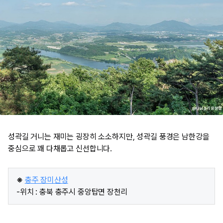
성곽길 거니는 재미는 굉장히 소소하지만, 성곽길 풍경은 남한강을
중심으로 꽤 다채롭고 신선합니다.
※
충주 장미산성
-위치 : 충북 충주시 중앙탑면 장천리