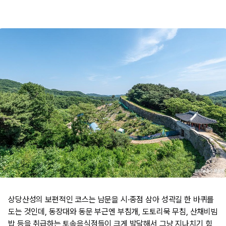
상당산성의 보편적인 코스는 남문을 시·종점 삼아 성곽길 한 바퀴를
도는 것인데, 동장대와 동문 부근엔 부침개, 도토리묵 무침, 산채비빔
밥 등을 취급하는 토속음식점들이 크게 발달해서 그냥 지나치기 힘