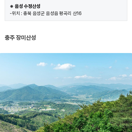
※ 음성 수정산성
-위치 : 충북 음성군 음성읍 평곡리 산16
충주 장미산성​