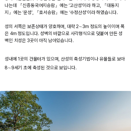
나는데 『신증동국여지승람』에는 ‘고산성’이라 하고, 『대동지
지』에는 ‘운성’, 『호서승람』에는 ‘수정산성’이라 하였습니다.
​성의 서쪽은 보존상태가 양호하며, 대략 2∼3m 정도의 높이이며 폭
은 4m 정도입니다. 성벽의 바깥으로 사각형식으로 덧붙여 만든 성
벽인 치성은 3곳이 아직 남아있습니다.
​성내에 1곳의 건물터가 있으며, 산성의 축성기법이나 유물들로 보아
8∼9세기 초에 축성된 것으로 보입니다.​