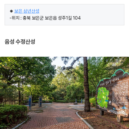
※
보은 삼년산성
-위치 : 충북 보은군 보은읍 성주1길 104
음성 수정산성​