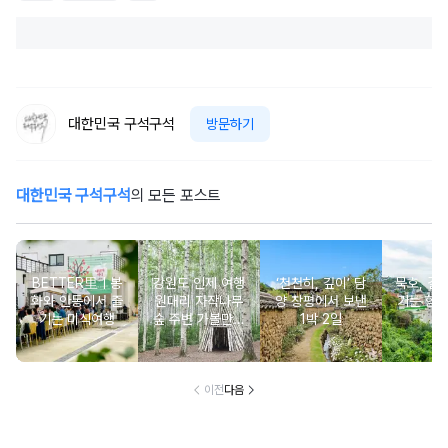
대한민국 구석구석
방문하기
대한민국 구석구석
의 모든 포스트
BETTER里ㅣ봉
강원도 인제 여행
‘천천히, 깊이’ 담
묵호, 걸
화와 안동에서 즐
원대리 자작나무
양 창평에서 보낸
기는 항
기는 미식여행
숲 주변 가볼만한
1박 2일
여
곳 추천 :: 인제 자
작나무 숲, 자작나
무숲의투데이, 박
인환문학관, 책방
이전
다음
나무야