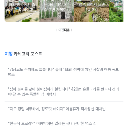
화와 안동에서 즐
원대리 자작나무
양 창평에서 보낸
기는 항
기는 미식여행
숲 주변 가볼만한
1박 2일
여
곳 추천 :: 인제 자
작나무 숲, 자작나
무숲의투데이, 박
인환문학관, 책방
이전
다음
나무야
여행
카테고리 포스트
"입장료도 주차비도 없습니다" 둘레 16km 성벽에 쌓인 사찰과 여름 폭포
명소
"섬이 붕어를 닮아 붕어섬이라 불립니다" 420m 흔들다리를 반드시 건너
야 갈 수 있는 특별한 섬 여행지
“지구 정말 너무하네, 정도껏 해야지” 여름휴가 직사광선 대처법
“한국식 오로라?” 여름밤에만 열리는 국내 신비한 명소 4