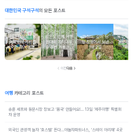
대한민국 구석구석
의 모든 포스트
BETTER里ㅣ봉
강원도 인제 여행
‘천천히, 깊이’ 담
묵호, 걸
화와 안동에서 즐
원대리 자작나무
양 창평에서 보낸
기는 항
기는 미식여행
숲 주변 가볼만한
1박 2일
여
곳 추천 :: 인제 자
작나무 숲, 자작나
무숲의투데이, 박
인환문학관, 책방
이전
다음
나무야
여행
카테고리 포스트
송훈 셰프와 동문시장 장보고 ‘몸국’ 만들어요!… 13일 ‘제주미행’ 특별회
차 운영
외국인 관광객 늘자 ‘호스텔’ 뜬다…야놀자파트너스, ‘스테이 아리재’ 4곳