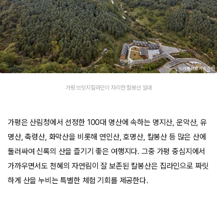
가평 브릿지짚라인이 자리한 칼봉산 일대
가평은 산림청에서 선정한 100대 명산에 속하는 명지산, 운악산, 유
명산, 축령산, 화악산을 비롯해 연인산, 호명산, 칼봉산 등 많은 산에
둘러싸여 신록의 산을 즐기기 좋은 여행지다. 그중 가평 중심지에서
가까우면서도 천혜의 자연림이 잘 보존된 칼봉산은 집라인으로 짜릿
하게 산을 누비는 특별한 체험 기회를 제공한다.