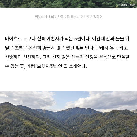
짜릿하게 초록빛 산을 여행하는 가평 브릿지짚라인
바야흐로 누구나 신록 예찬자가 되는 5월이다. 이맘때 산과 들을 뒤
덮은 초록은 온전히 영글지 않은 앳된 빛을 띤다. 그래서 유독 맑고
산뜻하며 신선하다. 그리 길지 않은 신록의 절정을 온몸으로 만끽할
수 있는 곳, 가평 ‘브릿지짚라인’을 소개한다.