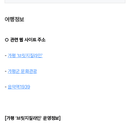
여행정보
○ 관련 웹 사이트 주소
-
가평 ‘브릿지짚라인’
-
가평군 문화관광
-
음악역1939
[가평 ‘브릿지짚라인’ 운영정보]