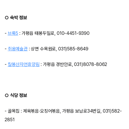
○ 숙박 정보
-
브룩5
: 가평읍 태봉두밀로, 010-4451-9390
-
취옹예술관
: 상면 수목원로, 031)585-8649
-
칼봉산자연휴양림
: 가평읍 경반안로, 031)8078-8062
○ 식당 정보
- 골목집 : 제육볶음·오징어볶음, 가평읍 보납로34번길, 031)582-
2851