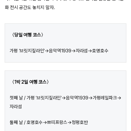
화 전시 공간도 놓치지 말자.
〈당일 여행 코스〉
가평 ‘브릿지짚라인’→음악역1939→자라섬→호명호수
〈1박 2일 여행 코스〉
첫째 날 / 가평 ‘브릿지짚라인’→음악역1939→가평레일파크→
자라섬
둘째 날 / 호명호수→쁘띠프랑스→청평호반