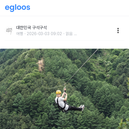
짜릿하게 신록의 계절을 즐기는 방법, 가평 ‘브릿지짚라
인'
대한민국 구석구석
여행
2026-03-03 09:02
읽음
...