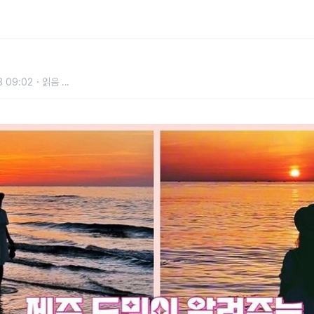
 13
3 09:02
읽음
...